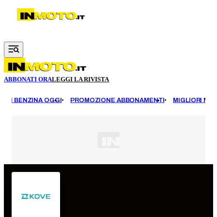
Vai al contenuto principale
ABBONATI ORA
LEGGI LA RIVISTA
EZZI BENZINA OGGI
PROMOZIONE ABBONAMENTI
MIGLIORI MOT