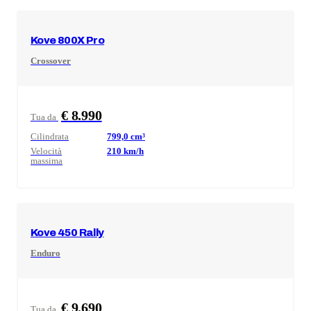
Kove
800X Pro
Crossover
€ 8.990
Tua da
Cilindrata
799,0
cm³
Velocità
210
km/h
massima
Kove
450 Rally
Enduro
€ 9.690
Tua da