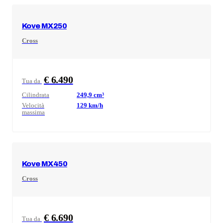
Kove
MX250
Cross
€ 6.490
Tua da
Cilindrata
249,9
cm³
Velocità
129
km/h
massima
Kove
MX450
Cross
€ 6.690
Tua da