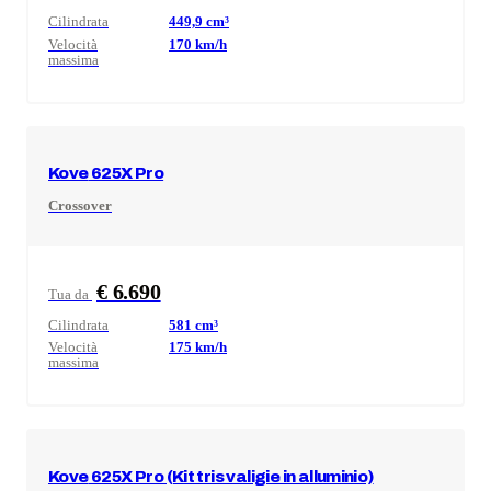
Cilindrata
449,9
cm³
Velocità
170
km/h
massima
Kove
625X Pro
Crossover
€ 6.690
Tua da
Cilindrata
581
cm³
Velocità
175
km/h
massima
Kove
625X Pro (Kit tris valigie in alluminio)