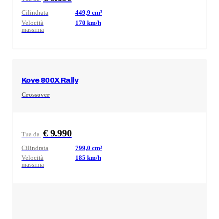
Cilindrata
449,9
cm³
Velocità
170
km/h
massima
Kove
800X Rally
Crossover
€ 9.990
Tua da
Cilindrata
799,0
cm³
Velocità
185
km/h
massima