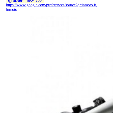
qj motor
SRV 700
https://www.google.com/preferences/source?q=inmoto.it
,
inmoto