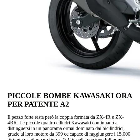
PICCOLE BOMBE KAWASAKI ORA
PER PATENTE A2
Il pezzo forte resta però la coppia formata da ZX-4R e ZX-
4RR. Le piccole quattro cilindri Kawasaki continuano a
distinguersi in un panorama ormai dominato dai bicilindrici,
grazie al loro motore da 399 cc capace di raggiungere i 15.000
giri/min e sviluppare fino a 77 CV nella versione full power.