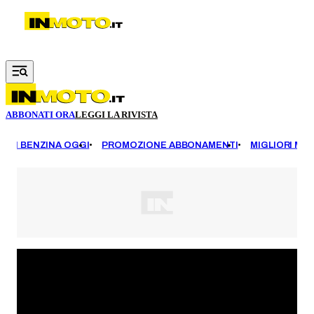
Vai al contenuto principale
ABBONATI ORA
LEGGI LA RIVISTA
EZZI BENZINA OGGI
PROMOZIONE ABBONAMENTI
MIGLIORI MOT