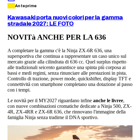
Anteprime
Kawasaki porta nuovi colori per la gamma
stradale 2027: LE FOTO
NOVITà ANCHE PER LA 636
A completare la gamma c'è la Ninja ZX-6R 636, una
supersportiva che continua a rappresentare un caso unico sul
mercato grazie alla cilindrata di 636 cc. Quel surplus rispetto
alle tradizionali seicento garantisce una spinta più corposa ai
bassi e medi regimi, senza rinunciare alle prestazioni in pista.
Controllo di trazione, power mode, quickshifter, display TFT e
connettività con smartphone completano una dotazione al passo
con i tempi.
Le novità per il MY2027 riguardano infine
anche le livree
,
con nuove combinazioni cromatiche dedicate a Ninja 500, ZX-
4R, ZX-4RR e ZX-6R 636, che rinnovano l'immagine della
famiglia Ninja senza tradirne il DNA sportivo.