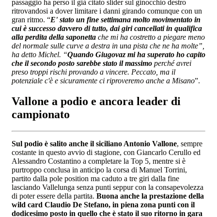
passaggio ha perso il già citato slider sul ginocchio destro
ritrovandosi a dover limitare i danni girando comunque con un
gran ritmo. “
E' stato un fine settimana molto movimentato in
cui è successo davvero di tutto, dai giri cancellati in qualifica
alla perdita della saponetta
che mi ha costretto a piegare meno
del normale sulle curve a destra in una pista che ne ha molte”,
ha detto Michel. “
Quando Giugovaz mi ha superato ho capito
che il secondo posto sarebbe stato il massimo
perché avrei
preso troppi rischi provando a vincere. Peccato, ma il
potenziale c'è e sicuramente ci riproveremo anche a Misano
”.
Vallone a podio e ancora leader di
campionato
Sul podio è salito anche il siciliano Antonio Vallone
, sempre
costante in questo avvio di stagione, con Giancarlo Cerullo ed
Alessandro Costantino a completare la Top 5, mentre si è
purtroppo conclusa in anticipo la corsa di Manuel Torrini,
partito dalla pole position ma caduto a tre giri dalla fine
lasciando Vallelunga senza punti seppur con la consapevolezza
di poter essere della partita.
Buona anche la prestazione della
wild card Claudio De Stefano, in piena zona punti con il
dodicesimo posto in quello che è stato il suo ritorno in gara