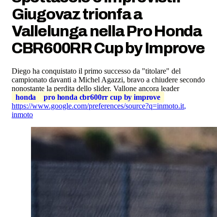
Giugovaz trionfa a
Vallelunga nella Pro Honda
CBR600RR Cup by Improve
Diego ha conquistato il primo successo da "titolare" del
campionato davanti a Michel Agazzi, bravo a chiudere secondo
nonostante la perdita dello slider. Vallone ancora leader
honda
pro honda cbr600rr cup by improve
https://www.google.com/preferences/source?q=inmoto.it
,
inmoto