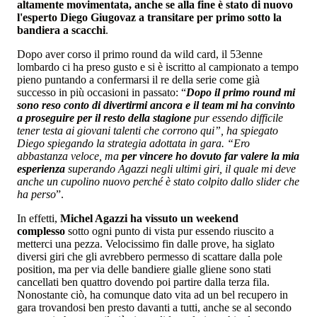
altamente movimentata, anche se alla fine è stato di nuovo
l'esperto Diego Giugovaz a transitare per primo sotto la
bandiera a scacchi
.
Dopo aver corso il primo round da wild card, il 53enne
lombardo ci ha preso gusto e si è iscritto al campionato a tempo
pieno puntando a confermarsi il re della serie come già
successo in più occasioni in passato: “
Dopo il primo round mi
sono reso conto di divertirmi ancora e il team mi ha convinto
a proseguire per il resto della stagione
pur essendo difficile
tener testa ai giovani talenti che corrono qui”, ha spiegato
Diego spiegando la strategia adottata in gara. “Ero
abbastanza veloce, ma
per vincere ho dovuto far valere la mia
esperienza
superando Agazzi negli ultimi giri, il quale mi deve
anche un cupolino nuovo perché è stato colpito dallo slider che
ha perso
”.
In effetti,
Michel Agazzi ha vissuto un weekend
complesso
sotto ogni punto di vista pur essendo riuscito a
metterci una pezza. Velocissimo fin dalle prove, ha siglato
diversi giri che gli avrebbero permesso di scattare dalla pole
position, ma per via delle bandiere gialle gliene sono stati
cancellati ben quattro dovendo poi partire dalla terza fila.
Nonostante ciò, ha comunque dato vita ad un bel recupero in
gara trovandosi ben presto davanti a tutti, anche se al secondo