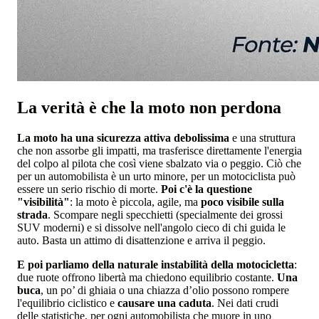
La verità è che la moto non perdona
La moto ha una sicurezza attiva debolissima
e una struttura
che non assorbe gli impatti, ma trasferisce direttamente l'energia
del colpo al pilota che così viene sbalzato via o peggio. Ciò che
per un automobilista è un urto minore, per un motociclista può
essere un serio rischio di morte.
Poi c'è la questione
"visibilità"
: la moto è piccola, agile, ma
poco visibile sulla
strada
. Scompare negli specchietti (specialmente dei grossi
SUV moderni) e si dissolve nell'angolo cieco di chi guida le
auto. Basta un attimo di disattenzione e arriva il peggio.
E poi parliamo della naturale instabilità della motocicletta
:
due ruote offrono libertà ma chiedono equilibrio costante.
Una
buca
, un po’ di ghiaia o una chiazza d’olio possono rompere
l'equilibrio ciclistico e
causare una caduta
. Nei dati crudi
delle statistiche, per ogni automobilista che muore in uno