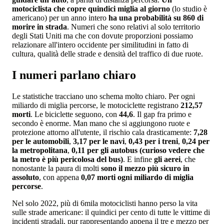
motociclista che copre quindici miglia al giorno
(lo studio è
americano) per un anno intero
ha una probabilità su 860 di
morire in strada
. Numeri che sono relativi al solo territorio
degli Stati Uniti ma che con dovute proporzioni possiamo
relazionare all'intero occidente per similitudini in fatto di
cultura, qualità delle strade e densità del traffico di due ruote.
I numeri parlano chiaro
Le statistiche tracciano uno schema molto chiaro. Per ogni
miliardo di miglia percorse, le motociclette registrano
212,57
morti
. Le biciclette seguono, con
44,6
. Il gap fra primo e
secondo è enorme. Man mano che si aggiungono ruote e
protezione attorno all'utente, il rischio cala drasticamente:
7,28
per le automobili
,
3,17 per le navi
,
0,43 per i treni
,
0,24 per
la metropolitana
,
0,11 per gli autobus
(curioso vedere che
la metro è più pericolosa del bus)
. E infine
gli aerei
, che
nonostante la paura di molti
sono il mezzo più sicuro in
assoluto
, con appena
0,07 morti ogni miliardo di miglia
percorse
.
Nel solo 2022, più di 6mila motociclisti hanno perso la vita
sulle strade americane: il quindici per cento di tutte le vittime di
incidenti stradali, pur rappresentando appena il tre e mezzo per