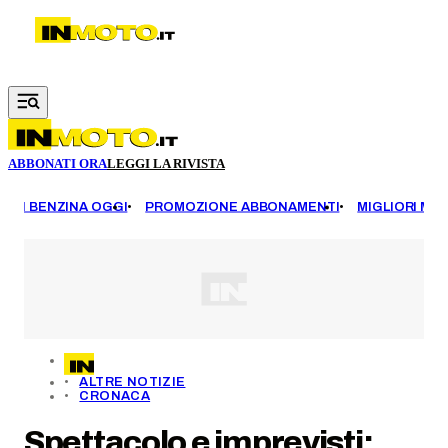
Vai al contenuto principale
ABBONATI ORA
LEGGI LA RIVISTA
EZZI BENZINA OGGI
PROMOZIONE ABBONAMENTI
MIGLIORI MOT
ALTRE NOTIZIE
CRONACA
Spettacolo e imprevisti: