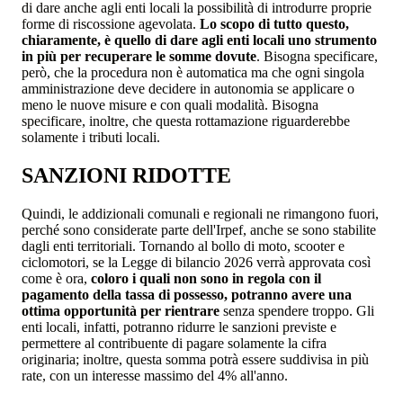
di dare anche agli enti locali la possibilità di introdurre proprie
forme di riscossione agevolata.
Lo scopo di tutto questo,
chiaramente, è quello di dare agli enti locali uno strumento
in più per recuperare le somme dovute
. Bisogna specificare,
però, che la procedura non è automatica ma che ogni singola
amministrazione deve decidere in autonomia se applicare o
meno le nuove misure e con quali modalità. Bisogna
specificare, inoltre, che questa rottamazione riguarderebbe
solamente i tributi locali.
SANZIONI RIDOTTE
Quindi, le addizionali comunali e regionali ne rimangono fuori,
perché sono considerate parte dell'Irpef, anche se sono stabilite
dagli enti territoriali. Tornando al bollo di moto, scooter e
ciclomotori, se la Legge di bilancio 2026 verrà approvata così
come è ora,
coloro i quali non sono in regola con il
pagamento della tassa di possesso, potranno avere una
ottima opportunità per rientrare
senza spendere troppo. Gli
enti locali, infatti, potranno ridurre le sanzioni previste e
permettere al contribuente di pagare solamente la cifra
originaria; inoltre, questa somma potrà essere suddivisa in più
rate, con un interesse massimo del 4% all'anno.