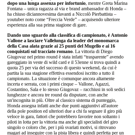
dopo una lunga assenza per infortunio
, mentre Greta Marina
Fontana – unica ragazza al via e brand ambassador di Honda –
ha chiuso diciannovesima davanti a Niccolò Pierbattista –
youtuber noto come “Freccia Verde” – acquisendo ulteriore
esperienza alla sua prima stagione di gare.
Dando uno sguardo alla classifica di campionato, è Antonio
Vallone a lasciare Vallelunga da leader del monomarca
della Casa alata grazie ai 25 punti del Mugello e ai 16
conquistati sul tracciato romano
. La vittoria di Diego
Giugovaz nel primo round è stata infatti “trasparente” avendo
gareggiato in veste di wild card e il 53enne si trova quindi a
quota 25 per via del successo di questo weekend, da cui è
partita la sua stagione effettiva essendosi iscritto a tutto il
campionato. La situazione è comunque ancora altamente
incerta e serrata, con i primi cinque – Vallone, Agazzi,
Costantino, Sala e lo stesso Giugovaz – racchiusi in soli sedici
lunghezze e ancora tre round da disputare, con anche
un'incognita in più. Oltre al classico sistema di punteggio,
Honda assegna infatti anche due punti aggiuntivi all'autore
della pole position ed ulteriori due a chi fa segnare il giro più
veloce in gara, fattori che potrebbero favorire non soltanto i
piloti in lotta per la vittoria ma anche gli specialisti del giro
singolo o coloro che, per i più svariati motivi, si ritrovano
magari ad inseguire con la pista libera e quindi perfetta per un