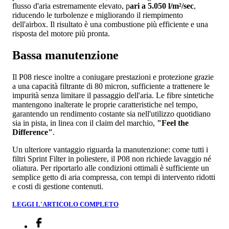
flusso d'aria estremamente elevato, p
ari a 5.050 l/m²/sec
,
riducendo le turbolenze e migliorando il riempimento
dell'airbox. Il risultato è una combustione più efficiente e una
risposta del motore più pronta.
Bassa manutenzione
Il P08 riesce inoltre a coniugare prestazioni e protezione grazie
a una capacità filtrante di 80 micron, sufficiente a trattenere le
impurità senza limitare il passaggio dell'aria. Le fibre sintetiche
mantengono inalterate le proprie caratteristiche nel tempo,
garantendo un rendimento costante sia nell'utilizzo quotidiano
sia in pista, in linea con il claim del marchio,
"Feel the
Difference"
.
Un ulteriore vantaggio riguarda la manutenzione: come tutti i
filtri Sprint Filter in poliestere, il P08 non richiede lavaggio né
oliatura. Per riportarlo alle condizioni ottimali è sufficiente un
semplice getto di aria compressa, con tempi di intervento ridotti
e costi di gestione contenuti.
LEGGI L'ARTICOLO COMPLETO