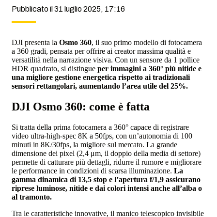
Pubblicato il 31 luglio 2025, 17:16
DJI presenta la
Osmo 360
, il suo primo modello di fotocamera
a 360 gradi, pensata per offrire ai creator massima qualità e
versatilità nella narrazione visiva. Con un sensore da 1 pollice
HDR quadrato, si distingue
per immagini a 360° più nitide e
una migliore gestione energetica rispetto ai tradizionali
sensori rettangolari, aumentando l’area utile del 25%.
DJI Osmo 360: come è fatta
Si tratta della prima fotocamera a 360° capace di registrare
video ultra-high-spec 8K a 50fps, con un’autonomia di 100
minuti in 8K/30fps, la migliore sul mercato. La grande
dimensione dei pixel (2,4 μm, il doppio della media di settore)
permette di catturare più dettagli, ridurre il rumore e migliorare
le performance in condizioni di scarsa illuminazione.
La
gamma dinamica di 13,5 stop e l’apertura f/1,9 assicurano
riprese luminose, nitide e dai colori intensi anche all’alba o
al tramonto.
Tra le caratteristiche innovative, il manico telescopico invisibile