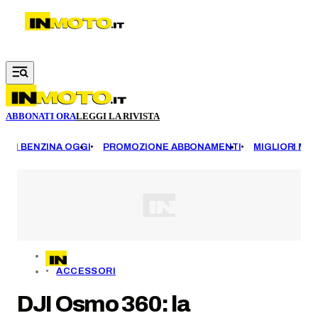
Vai al contenuto principale
ABBONATI ORA
LEGGI LA RIVISTA
EZZI BENZINA OGGI
PROMOZIONE ABBONAMENTI
MIGLIORI MOT
ACCESSORI
DJI Osmo 360: la