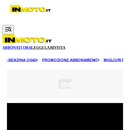
Vai al contenuto principale
ABBONATI ORA
LEGGI LA RIVISTA
EZZI BENZINA OGGI
PROMOZIONE ABBONAMENTI
MIGLIORI MOT