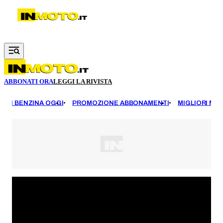
Vai al contenuto principale
ABBONATI ORA
LEGGI LA RIVISTA
EZZI BENZINA OGGI
PROMOZIONE ABBONAMENTI
MIGLIORI MOT