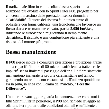
Il tradizionale filtro in cotone oliato lascia spazio a una
soluzione più evoluta con lo Sprint Filter P08, progettato per
chi cerca il massimo delle prestazioni senza rinunciare
all'affidabilità. Il cuore del sistema è un unico strato di
poliestere con trama calibrata, una tecnologia che favorisce un
flusso d'aria estremamente elevato, p
ari a 5.050 l/m²/sec
,
riducendo le turbolenze e migliorando il riempimento
dell'airbox. Il risultato è una combustione più efficiente e una
risposta del motore più pronta.
Bassa manutenzione
Il P08 riesce inoltre a coniugare prestazioni e protezione grazie
a una capacità filtrante di 80 micron, sufficiente a trattenere le
impurità senza limitare il passaggio dell'aria. Le fibre sintetiche
mantengono inalterate le proprie caratteristiche nel tempo,
garantendo un rendimento costante sia nell'utilizzo quotidiano
sia in pista, in linea con il claim del marchio,
"Feel the
Difference"
.
Un ulteriore vantaggio riguarda la manutenzione: come tutti i
filtri Sprint Filter in poliestere, il P08 non richiede lavaggio né
oliatura. Per riportarlo alle condizioni ottimali è sufficiente un