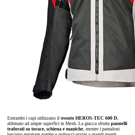
Entrambi i capi utilizzano il t
essuto HEROS-TEC 600 D
,
abbinato ad ampie superfici in Mesh. La giacca sfrutta
pannelli
traforati su torace, schiena e maniche
, mentre i pantaloni
lasciano respirare gambe e polpacci grazie a grandi inserti