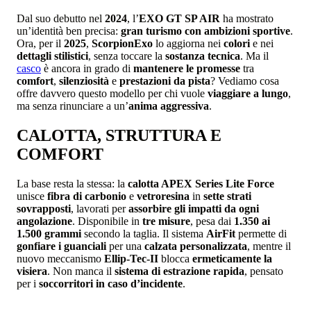
Dal suo debutto nel
2024
, l’
EXO GT SP AIR
ha mostrato
un’identità ben precisa:
gran turismo con ambizioni sportive
.
Ora, per il
2025
,
ScorpionExo
lo aggiorna nei
colori
e nei
dettagli stilistici
, senza toccare la
sostanza tecnica
. Ma il
casco
è ancora in grado di
mantenere le promesse
tra
comfort
,
silenziosità
e
prestazioni da pista
? Vediamo cosa
offre davvero questo modello per chi vuole
viaggiare a lungo
,
ma senza rinunciare a un’
anima aggressiva
.
CALOTTA, STRUTTURA E
COMFORT
La base resta la stessa: la
calotta APEX Series Lite Force
unisce
fibra di carbonio
e
vetroresina
in
sette strati
sovrapposti
, lavorati per
assorbire gli impatti da ogni
angolazione
. Disponibile in
tre misure
, pesa dai
1.350 ai
1.500 grammi
secondo la taglia. Il sistema
AirFit
permette di
gonfiare i guanciali
per una
calzata personalizzata
, mentre il
nuovo meccanismo
Ellip-Tec-II
blocca
ermeticamente la
visiera
. Non manca il
sistema di estrazione rapida
, pensato
per i
soccorritori in caso d’incidente
.