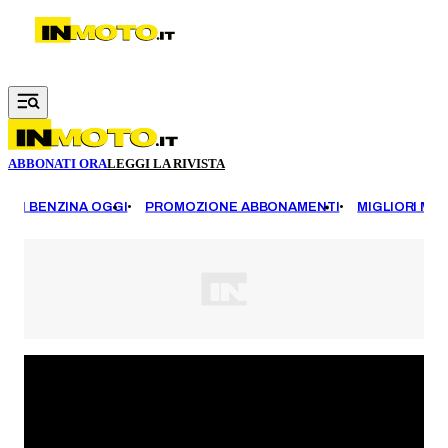
Vai al contenuto principale
ABBONATI ORA
LEGGI LA RIVISTA
EZZI BENZINA OGGI
PROMOZIONE ABBONAMENTI
MIGLIORI MOT