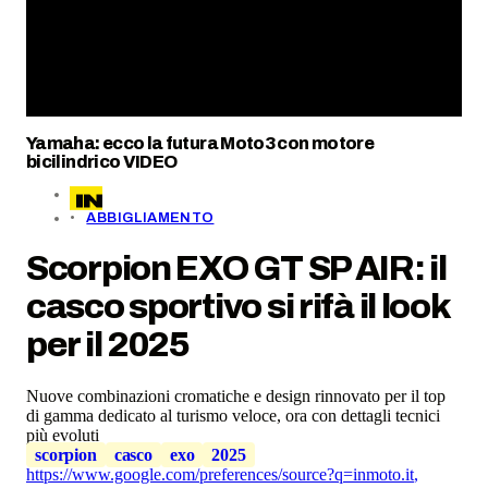
Yamaha: ecco la futura Moto3 con motore
bicilindrico VIDEO
ABBIGLIAMENTO
Scorpion EXO GT SP AIR: il
casco sportivo si rifà il look
per il 2025
Nuove combinazioni cromatiche e design rinnovato per il top
di gamma dedicato al turismo veloce, ora con dettagli tecnici
più evoluti
scorpion
casco
exo
2025
https://www.google.com/preferences/source?q=inmoto.it
,