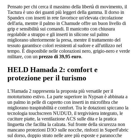
Pensato per chi cerca il massimo della libertà di movimento, il
Tactura è uno dei guanti più leggeri della gamma. Il dorso in
Spandex con inserti in rete favorisce un'elevata circolazione
dell'aria, mentre il palmo in Chamude offre un buon livello di
grip e sensibilità sui comandi. Il manicotto con chiusura
regolabile a strappo e gli inserti in silicone sul palmo
migliorano ulteriormente la presa, mentre il trattamento del
tessuto garantisce colori resistenti al sudore e all'utilizzo nel
tempo. È disponibile nelle colorazioni nero, grigio-nero e verde
militare, con un
prezzo di 39,95 euro
.
HELD Hamada 2: comfort e
protezione per il turismo
L'Hamada 2 rappresenta la proposta più versatile per il
mototurismo estivo. La parte superiore in Nypsan è abbinata a
un palmo in pelle di capretto con inserti in microfibra che
migliorano traspirabilità e comfort. Tra le dotazioni spiccano la
tecnologia touchscreen NUDUD, il tergivisiera integrato, le
cuciture piatte, la ventilazione ACS sulle dita e la pratica
linguetta che facilita la calzata. Sul fronte della sicurezza non
mancano protezioni D3O sulle nocche, rinforzi in SuperFabric
sul dorso, doppio strato nelle aree più esposte e paranocche