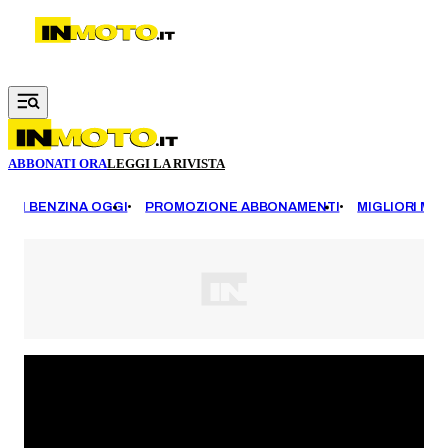
Vai al contenuto principale
ABBONATI ORA
LEGGI LA RIVISTA
EZZI BENZINA OGGI
PROMOZIONE ABBONAMENTI
MIGLIORI MOT