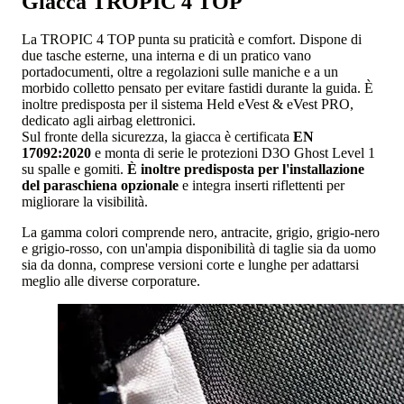
Giacca TROPIC 4 TOP
La TROPIC 4 TOP punta su praticità e comfort. Dispone di
due tasche esterne, una interna e di un pratico vano
portadocumenti, oltre a regolazioni sulle maniche e a un
morbido colletto pensato per evitare fastidi durante la guida. È
inoltre predisposta per il sistema Held eVest & eVest PRO,
dedicato agli airbag elettronici.
Sul fronte della sicurezza, la giacca è certificata
EN
17092:2020
e monta di serie le protezioni D3O Ghost Level 1
su spalle e gomiti.
È inoltre predisposta per l'installazione
del paraschiena opzionale
e integra inserti riflettenti per
migliorare la visibilità.
La gamma colori comprende nero, antracite, grigio, grigio-nero
e grigio-rosso, con un'ampia disponibilità di taglie sia da uomo
sia da donna, comprese versioni corte e lunghe per adattarsi
meglio alle diverse corporature.