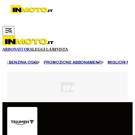
Vai al contenuto principale
ABBONATI ORA
LEGGI LA RIVISTA
EZZI BENZINA OGGI
PROMOZIONE ABBONAMENTI
MIGLIORI MOT