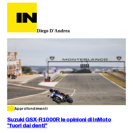
Diego D'Andrea
Approfondimenti
Suzuki GSX-R1000R le opinioni di InMoto
"fuori dai denti"