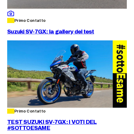
Primo Contatto
Suzuki SV-7GX: la gallery del test
Primo Contatto
TEST SUZUKI SV-7GX: I VOTI DEL
#SOTTOESAME