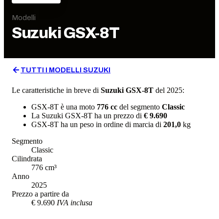
Modelli
Suzuki
GSX-8T
TUTTI I MODELLI
SUZUKI
Le caratteristiche in breve di
Suzuki
GSX-8T
del 2025
:
GSX-8T
è una moto
776
cc
del segmento
Classic
La
Suzuki
GSX-8T
ha un prezzo di
€ 9.690
GSX-8T
ha un
peso in ordine di marcia
di
201,0
kg
Segmento
Classic
Cilindrata
776
cm³
Anno
2025
Prezzo a partire da
€ 9.690
IVA inclusa