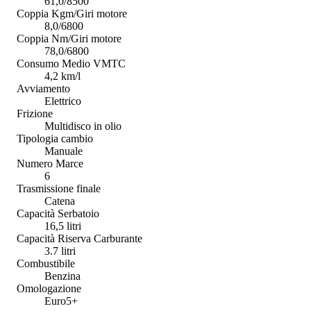
61,0/8500
Coppia Kgm/Giri motore
8,0/6800
Coppia Nm/Giri motore
78,0/6800
Consumo Medio VMTC
4,2 km/l
Avviamento
Elettrico
Frizione
Multidisco in olio
Tipologia cambio
Manuale
Numero Marce
6
Trasmissione finale
Catena
Capacità Serbatoio
16,5 litri
Capacità Riserva Carburante
3.7 litri
Combustibile
Benzina
Omologazione
Euro5+