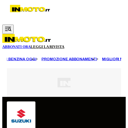
Vai al contenuto principale
ABBONATI ORA
LEGGI LA RIVISTA
EZZI BENZINA OGGI
PROMOZIONE ABBONAMENTI
MIGLIORI MOT