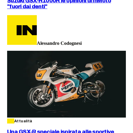
Suzuki GSX-R1000R le opinioni di InMoto
"fuori dai denti"
Alessandro Codognesi
Attualità
Una GSX-R speciale ispirata alle sportive