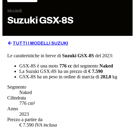
Modelli
Suzuki
GSX-8S
TUTTI I MODELLI
SUZUKI
Le caratteristiche in breve di
Suzuki
GSX-8S
del 2023
:
GSX-8S
è una moto
776
cc
del segmento
Naked
La
Suzuki
GSX-8S
ha un prezzo di
€ 7.590
GSX-8S
ha un
peso in ordine di marcia
di
202,0
kg
Segmento
Naked
Cilindrata
776
cm³
Anno
2023
Prezzo a partire da
€ 7.590
IVA inclusa