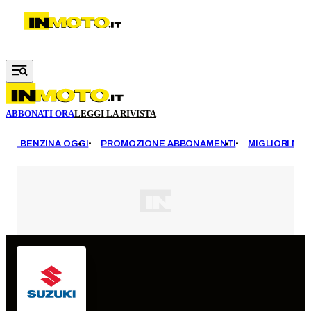
Vai al contenuto principale
ABBONATI ORA
LEGGI LA RIVISTA
EZZI BENZINA OGGI
PROMOZIONE ABBONAMENTI
MIGLIORI MOT