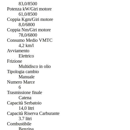
83,0/8500
Potenza kW/Giri motore
61,0/8500
Coppia Kgm/Giri motore
8,0/6800
Coppia Nm/Giri motore
78,0/6800
Consumo Medio VMTC
4,2 km/l
Avviamento
Elettrico
Frizione
Multidisco in olio
Tipologia cambio
Manuale
Numero Marce
6
Trasmissione finale
Catena
Capacità Serbatoio
14,0 litri
Capacità Riserva Carburante
3.7 litri
Combustibile
Benzina