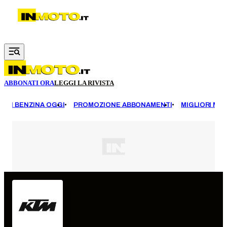
Vai al contenuto principale
ABBONATI ORA
LEGGI LA RIVISTA
EZZI BENZINA OGGI
PROMOZIONE ABBONAMENTI
MIGLIORI MOT