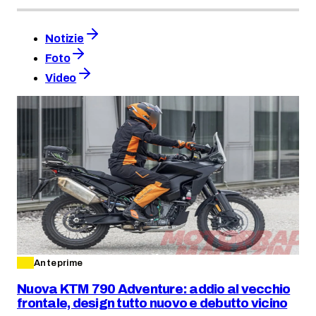
Notizie
Foto
Video
Anteprime
Nuova KTM 790 Adventure: addio al vecchio
frontale, design tutto nuovo e debutto vicino