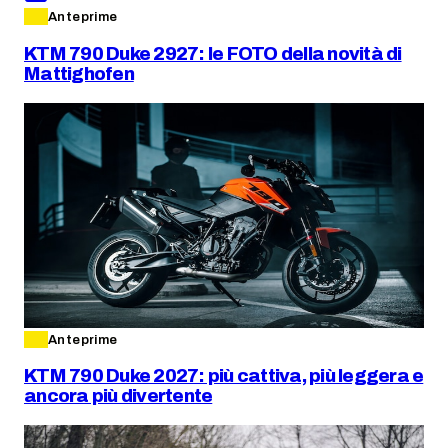
Anteprime
KTM 790 Duke 2927: le FOTO della novità di
Mattighofen
Anteprime
KTM 790 Duke 2027: più cattiva, più leggera e
ancora più divertente