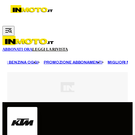
Vai al contenuto principale
ABBONATI ORA
LEGGI LA RIVISTA
EZZI BENZINA OGGI
PROMOZIONE ABBONAMENTI
MIGLIORI MOT