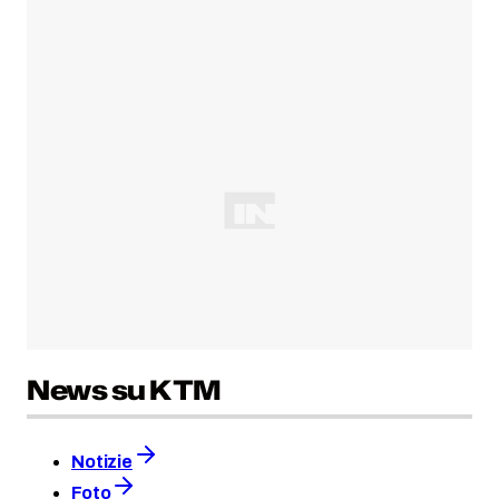
News su KTM
Notizie
Foto