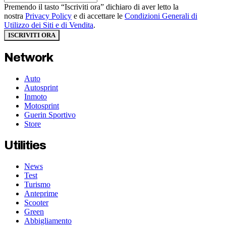
Premendo il tasto “Iscriviti ora” dichiaro di aver letto la
nostra
Privacy Policy
e di accettare le
Condizioni Generali di
Utilizzo dei Siti e di Vendita
.
ISCRIVITI ORA
Network
Auto
Autosprint
Inmoto
Motosprint
Guerin Sportivo
Store
Utilities
News
Test
Turismo
Anteprime
Scooter
Green
Abbigliamento