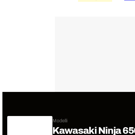
Modelli
Kawasaki
Ninja 65