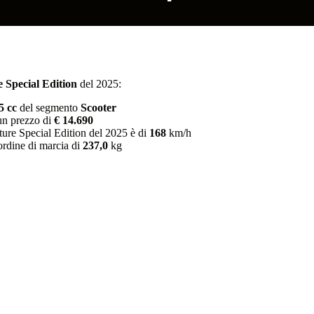
Special Edition
del 2025
:
5
cc
del segmento
Scooter
n prezzo di
€ 14.690
e Special Edition
del
2025
è di
168
km/h
ordine di marcia
di
237,0
kg