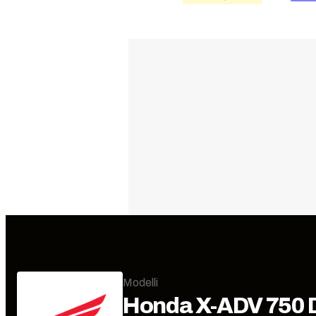
Modelli
Honda
X-ADV 750 