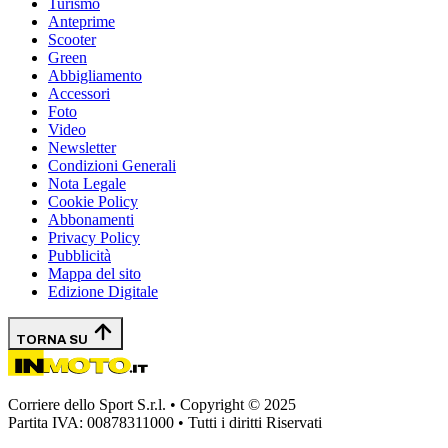
Turismo
Anteprime
Scooter
Green
Abbigliamento
Accessori
Foto
Video
Newsletter
Condizioni Generali
Nota Legale
Cookie Policy
Abbonamenti
Privacy Policy
Pubblicità
Mappa del sito
Edizione Digitale
TORNA SU
Corriere dello Sport S.r.l. • Copyright © 2025
Partita IVA: 00878311000 • Tutti i diritti Riservati