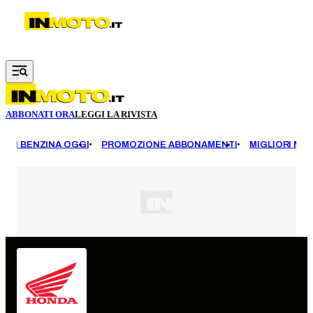
Vai al contenuto principale
ABBONATI ORA
LEGGI LA RIVISTA
EZZI BENZINA OGGI
PROMOZIONE ABBONAMENTI
MIGLIORI MOT