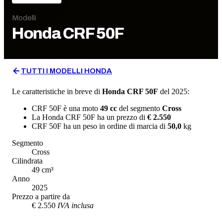
Modelli
Honda
CRF 50F
TUTTI I MODELLI
HONDA
Le caratteristiche in breve di
Honda
CRF 50F
del 2025
:
CRF 50F
è una moto
49
cc
del segmento
Cross
La
Honda
CRF 50F
ha un prezzo di
€ 2.550
CRF 50F
ha un
peso in ordine di marcia
di
50,0
kg
Segmento
Cross
Cilindrata
49
cm³
Anno
2025
Prezzo a partire da
€ 2.550
IVA inclusa