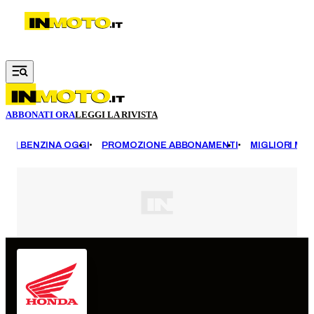
Vai al contenuto principale
ABBONATI ORA
LEGGI LA RIVISTA
EZZI BENZINA OGGI
PROMOZIONE ABBONAMENTI
MIGLIORI MOT