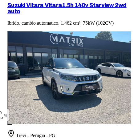
Suzuki Vitara Vitara1.5h 140v Starview 2wd
auto
Ibrido, cambio automatico, 1.462 cm³, 75kW (102CV)
0
to
Trevi - Perugia - PG