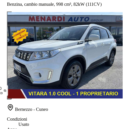
Benzina, cambio manuale, 998 cm³, 82kW (111CV)
0
to
Bernezzo - Cuneo
Condizioni
Usato