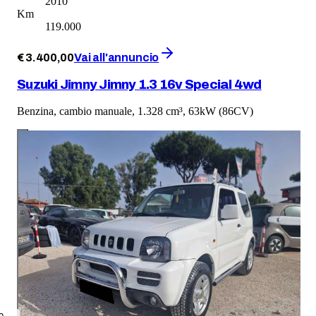
2010
Km
119.000
€
3.400
,
00
Vai all'annuncio
Suzuki Jimny Jimny 1.3 16v Special 4wd
Benzina, cambio manuale, 1.328 cm³, 63kW (86CV)