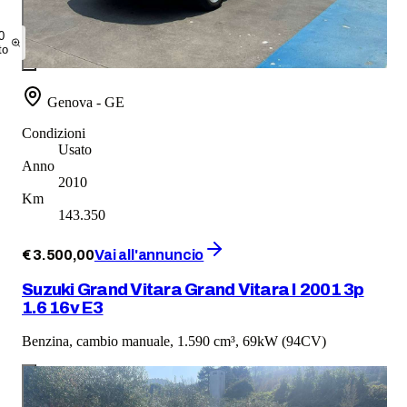
0
to
Genova - GE
Condizioni
Usato
Anno
2010
Km
143.350
€
3.500
,
00
Vai all'annuncio
Suzuki Grand Vitara Grand Vitara I 2001 3p
1.6 16v E3
Benzina, cambio manuale, 1.590 cm³, 69kW (94CV)