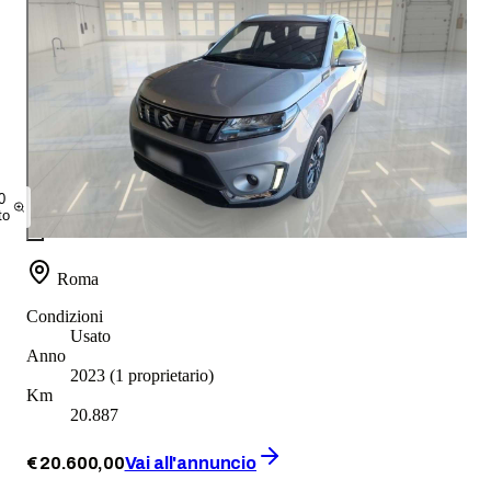
0
to
Roma
Condizioni
Usato
Anno
2023
(1 proprietario)
Km
20.887
€
20.600
,
00
Vai all'annuncio