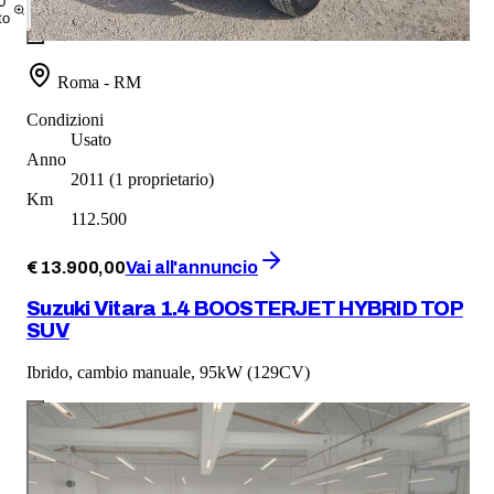
0
to
Roma - RM
Condizioni
Usato
Anno
2011
(1 proprietario)
Km
112.500
€
13.900
,
00
Vai all'annuncio
Suzuki Vitara 1.4 BOOSTERJET HYBRID TOP
SUV
Ibrido, cambio manuale, 95kW (129CV)