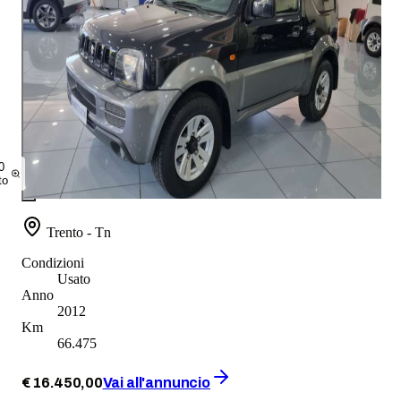
0
to
Trento - Tn
Condizioni
Usato
Anno
2012
Km
66.475
€
16.450
,
00
Vai all'annuncio