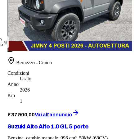
0
to
Bernezzo - Cuneo
Condizioni
Usato
Anno
2026
Km
1
€
37.900
,
00
Vai all'annuncio
Suzuki Alto Alto 1.0 GL 5 porte
Benzina, cambio manuale, 996 cm³, 50kW (68CV)