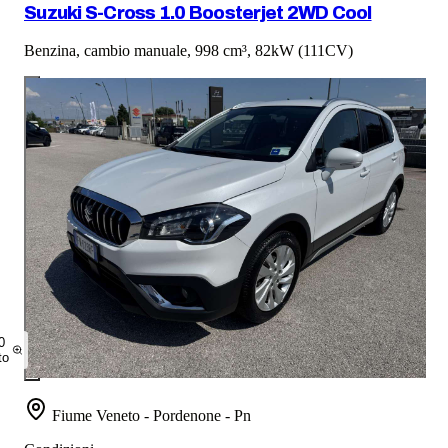
Suzuki S-Cross 1.0 Boosterjet 2WD Cool
Benzina, cambio manuale, 998 cm³, 82kW (111CV)
0
to
Fiume Veneto - Pordenone - Pn