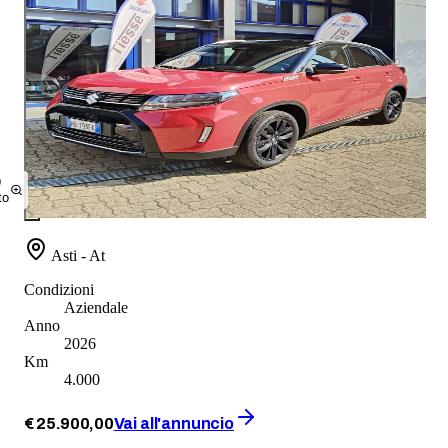
9
to
Asti - At
Condizioni
Aziendale
Anno
2026
Km
4.000
€
25.900
,
00
Vai all'annuncio