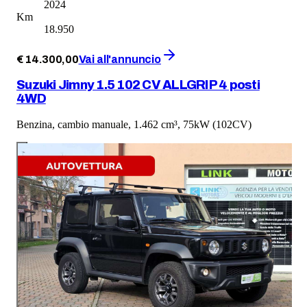
2024
Km
18.950
€
14.300
,
00
Vai all'annuncio
Suzuki Jimny 1.5 102 CV ALLGRIP 4 posti
4WD
Benzina, cambio manuale, 1.462 cm³, 75kW (102CV)