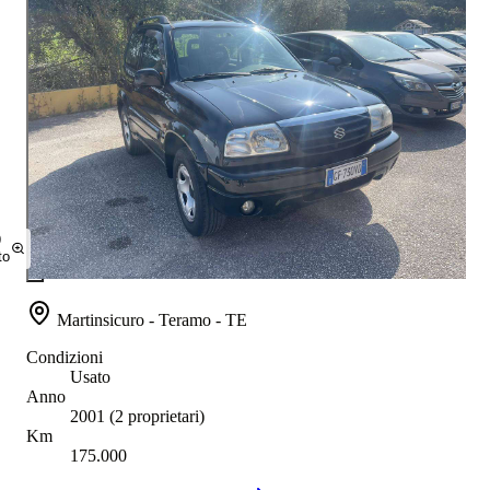
9
to
Martinsicuro - Teramo - TE
Condizioni
Usato
Anno
2001
(2 proprietari)
Km
175.000