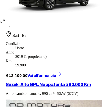
1
to
Bari - Ba
Condizioni
Usato
Anno
2019
(1 proprietario)
Km
59.900
€
12.400
,
00
Vai all'annuncio
Suzuki Alto GPL Neopatentati 80.000 Km
Altro, cambio manuale, 996 cm³, 49kW (67CV)