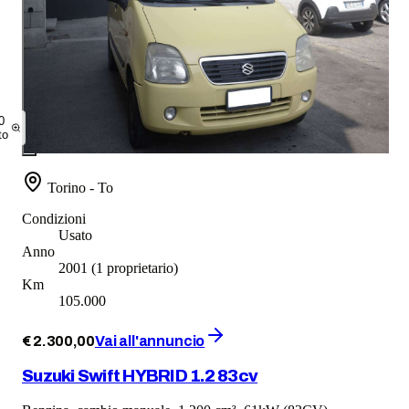
0
to
Torino - To
Condizioni
Usato
Anno
2001
(1 proprietario)
Km
105.000
€
2.300
,
00
Vai all'annuncio
Suzuki Swift HYBRID 1.2 83cv