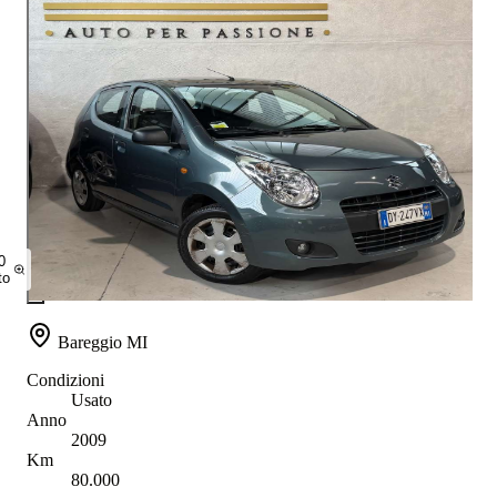
0
to
Bareggio MI
Condizioni
Usato
Anno
2009
Km
80.000