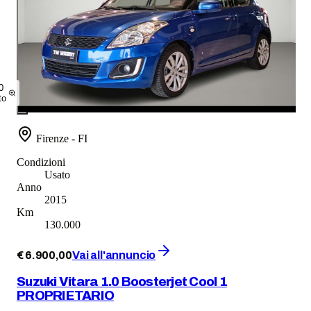
0
to
Firenze - FI
Condizioni
Usato
Anno
2015
Km
130.000
€
6.900
,
00
Vai all'annuncio
Suzuki Vitara 1.0 Boosterjet Cool 1
PROPRIETARIO