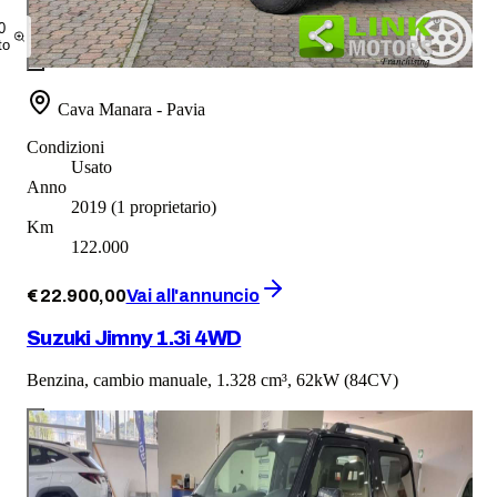
0
to
Cava Manara - Pavia
Condizioni
Usato
Anno
2019
(1 proprietario)
Km
122.000
€
22.900
,
00
Vai all'annuncio
Suzuki Jimny 1.3i 4WD
Benzina, cambio manuale, 1.328 cm³, 62kW (84CV)