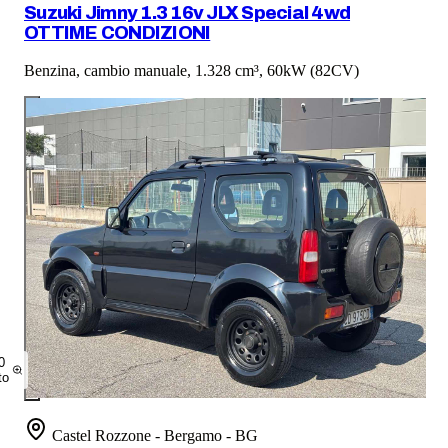
Suzuki Jimny 1.3 16v JLX Special 4wd
OTTIME CONDIZIONI
Benzina, cambio manuale, 1.328 cm³, 60kW (82CV)
0
to
Castel Rozzone - Bergamo - BG