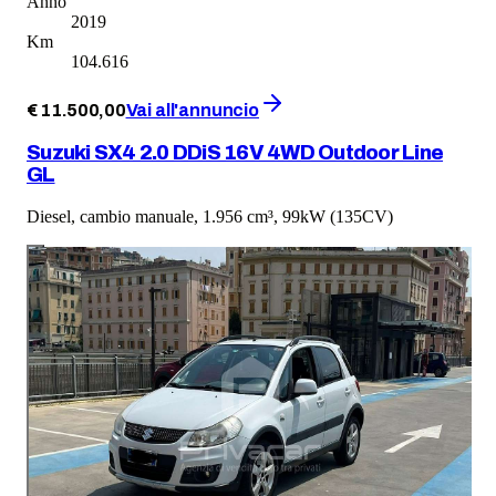
Anno
2019
Km
104.616
€
11.500
,
00
Vai all'annuncio
Suzuki SX4 2.0 DDiS 16V 4WD Outdoor Line
GL
Diesel, cambio manuale, 1.956 cm³, 99kW (135CV)