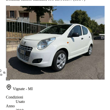
0
to
Vignate - MI
Condizioni
Usato
Anno