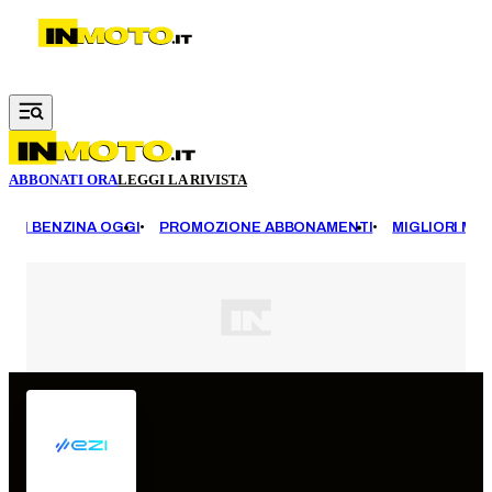
Vai al contenuto principale
ABBONATI ORA
LEGGI LA RIVISTA
EZZI BENZINA OGGI
PROMOZIONE ABBONAMENTI
MIGLIORI MOT