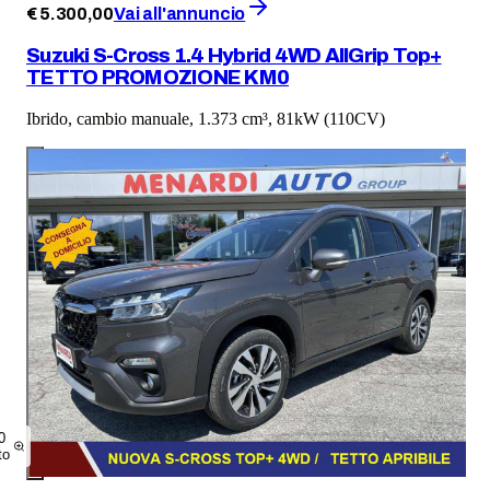
€
5.300
,
00
Vai all'annuncio
Suzuki S-Cross 1.4 Hybrid 4WD AllGrip Top+
TETTO PROMOZIONE KM0
Ibrido, cambio manuale, 1.373 cm³, 81kW (110CV)
0
to