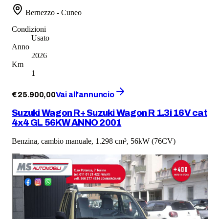
Bernezzo - Cuneo
Condizioni
Usato
Anno
2026
Km
1
€
25.900
,
00
Vai all'annuncio
Suzuki Wagon R+ Suzuki Wagon R 1.3i 16V cat
4x4 GL 56KW ANNO 2001
Benzina, cambio manuale, 1.298 cm³, 56kW (76CV)