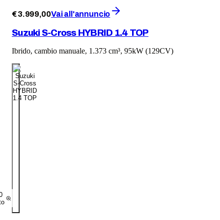
€
3.999
,
00
Vai all'annuncio
Suzuki S-Cross HYBRID 1.4 TOP
Ibrido, cambio manuale, 1.373 cm³, 95kW (129CV)
0
to