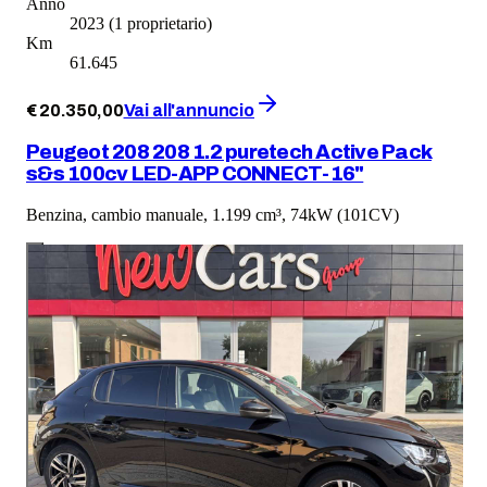
Anno
2023
(1 proprietario)
Km
61.645
€
20.350
,
00
Vai all'annuncio
Peugeot 208 208 1.2 puretech Active Pack
s&s 100cv LED-APP CONNECT-16"
Benzina, cambio manuale, 1.199 cm³, 74kW (101CV)