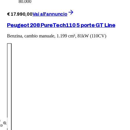
80.000
€
17.990
,
00
Vai all'annuncio
Peugeot 208 PureTech110 5 porte GT Line
Benzina, cambio manuale, 1.199 cm³, 81kW (110CV)
0
to