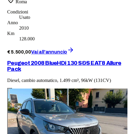
Roma
Condizioni
Usato
Anno
2010
Km
128.000
€
5.500
,
00
Vai all'annuncio
Peugeot 2008 BlueHDi 130 S&S EAT8 Allure
Pack
Diesel, cambio automatico, 1.499 cm³, 96kW (131CV)