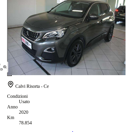
9
to
Calvi Risorta - Ce
Condizioni
Usato
Anno
2020
Km
78.854