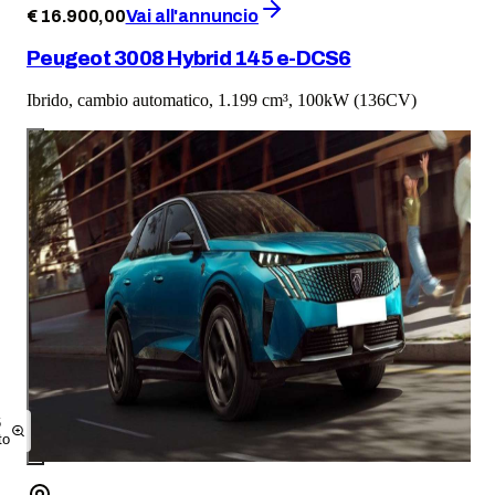
€
16.900
,
00
Vai all'annuncio
Peugeot 3008 Hybrid 145 e-DCS6
Ibrido, cambio automatico, 1.199 cm³, 100kW (136CV)
6
to