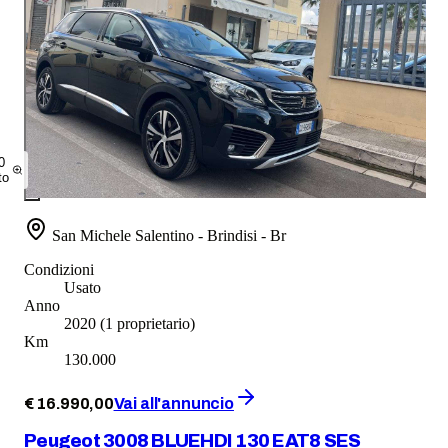
0
to
San Michele Salentino - Brindisi - Br
Condizioni
Usato
Anno
2020
(1 proprietario)
Km
130.000
€
16.990
,
00
Vai all'annuncio
Peugeot 3008 BLUEHDI 130 EAT8 SES