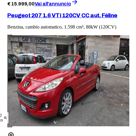
€
15.999
,
00
Vai all'annuncio
Peugeot 207 1.6 VTi 120CV CC aut. Féline
Benzina, cambio automatico, 1.598 cm³, 88kW (120CV)
0
to