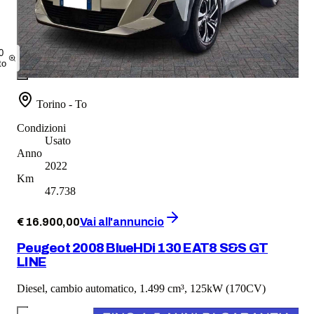
0
to
Torino - To
Condizioni
Usato
Anno
2022
Km
47.738
€
16.900
,
00
Vai all'annuncio
Peugeot 2008 BlueHDi 130 EAT8 S&S GT
LINE
Diesel, cambio automatico, 1.499 cm³, 125kW (170CV)