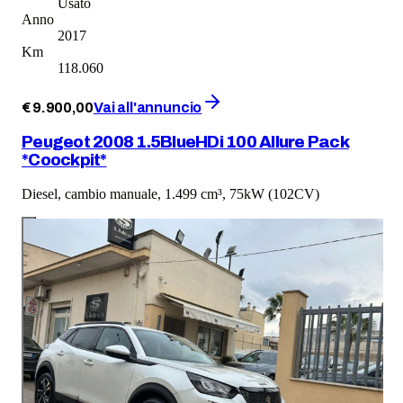
Usato
Anno
2017
Km
118.060
€
9.900
,
00
Vai all'annuncio
Peugeot 2008 1.5BlueHDi 100 Allure Pack
*Coockpit*
Diesel, cambio manuale, 1.499 cm³, 75kW (102CV)