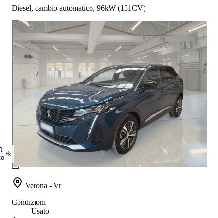
Diesel, cambio automatico, 96kW (131CV)
0
to
Verona - Vr
Condizioni
Usato