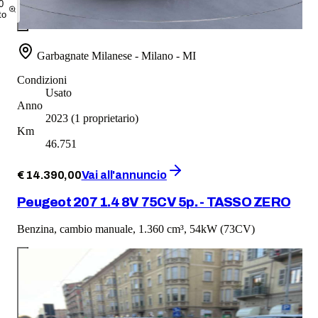
0
to
Garbagnate Milanese - Milano - MI
Condizioni
Usato
Anno
2023
(1 proprietario)
Km
46.751
€
14.390
,
00
Vai all'annuncio
Peugeot 207 1.4 8V 75CV 5p. - TASSO ZERO
Benzina, cambio manuale, 1.360 cm³, 54kW (73CV)