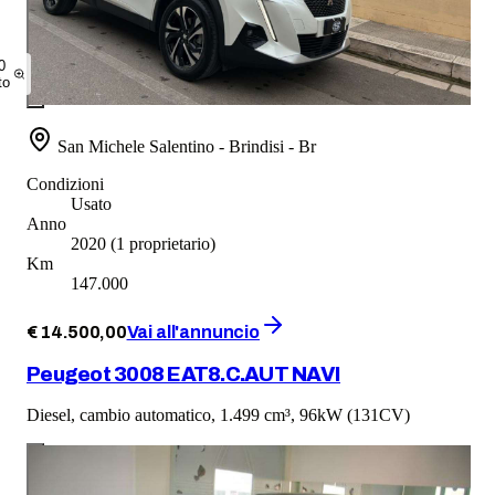
0
to
San Michele Salentino - Brindisi - Br
Condizioni
Usato
Anno
2020
(1 proprietario)
Km
147.000
€
14.500
,
00
Vai all'annuncio
Peugeot 3008 EAT8.C.AUT NAVI
Diesel, cambio automatico, 1.499 cm³, 96kW (131CV)