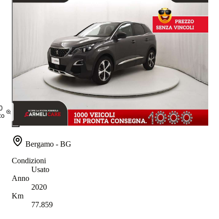
0
to
Bergamo - BG
Condizioni
Usato
Anno
2020
Km
77.859