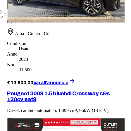
0
to
Alba - Cuneo - Cn
Condizioni
Usato
Anno
2023
Km
31.500
€
13.900
,
00
Vai all'annuncio
Peugeot 3008 1.5 bluehdi Crossway s&s
130cv eat8
Diesel, cambio automatico, 1.499 cm³, 96kW (131CV)