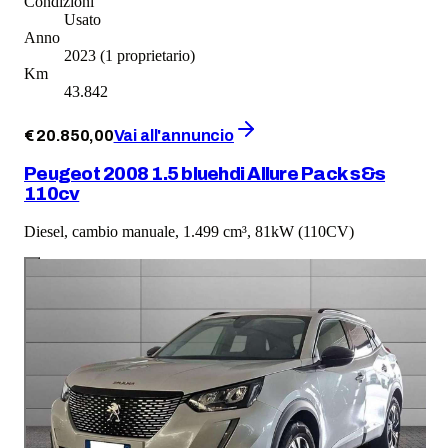
Condizioni
Usato
Anno
2023
(1 proprietario)
Km
43.842
€
20.850
,
00
Vai all'annuncio
Peugeot 2008 1.5 bluehdi Allure Pack s&s
110cv
Diesel, cambio manuale, 1.499 cm³, 81kW (110CV)