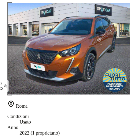
0
to
Roma
Condizioni
Usato
Anno
2022
(1 proprietario)