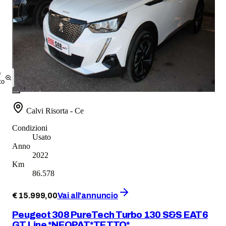
9
to
Calvi Risorta - Ce
Condizioni
Usato
Anno
2022
Km
86.578
€
15.999
,
00
Vai all'annuncio
Peugeot 308 PureTech Turbo 130 S&S EAT6
GT Line *NEOPAT*TETTO*