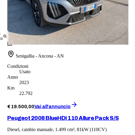
8
to
Senigallia - Ancona - AN
Condizioni
Usato
Anno
2023
Km
22.792
€
19.500
,
00
Vai all'annuncio
Peugeot 2008 BlueHDi 110 Allure Pack S/S
Diesel, cambio manuale, 1.499 cm³, 81kW (110CV)