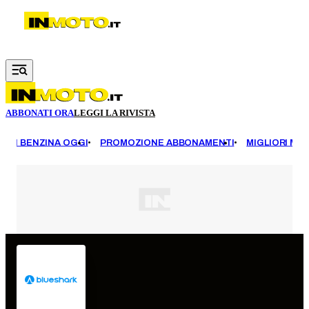
Vai al contenuto principale
ABBONATI ORA
LEGGI LA RIVISTA
EZZI BENZINA OGGI
PROMOZIONE ABBONAMENTI
MIGLIORI MOT