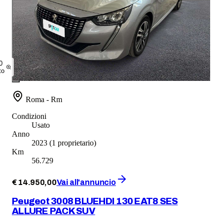
0
to
Roma - Rm
Condizioni
Usato
Anno
2023
(1 proprietario)
Km
56.729
€
14.950
,
00
Vai all'annuncio
Peugeot 3008 BLUEHDI 130 EAT8 SES
ALLURE PACK SUV