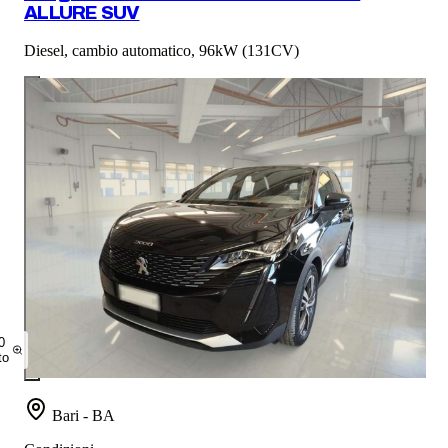
ALLURE SUV
Diesel, cambio automatico, 96kW (131CV)
0
to
Bari - BA