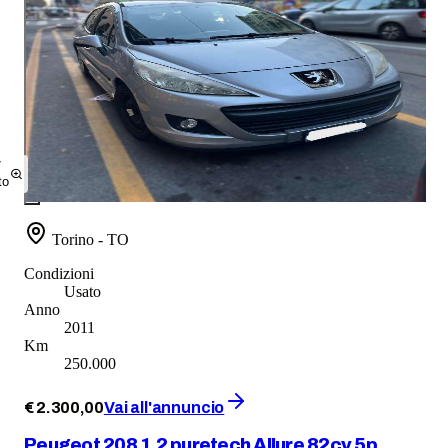
7
to
Torino - TO
Condizioni
Usato
Anno
2011
Km
250.000
€
2.300
,
00
Vai all'annuncio
Peugeot 208 1.2 puretech Allure 82cv 5p