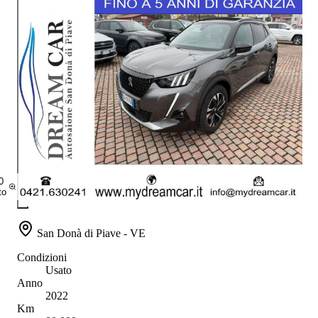
0
to
San Donà di Piave - VE
Condizioni
Usato
Anno
2022
Km