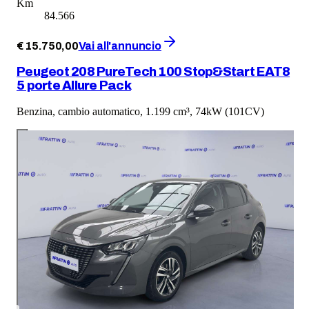
Km
84.566
€
15.750
,
00
Vai all'annuncio
Peugeot 208 PureTech 100 Stop&Start EAT8
5 porte Allure Pack
Benzina, cambio automatico, 1.199 cm³, 74kW (101CV)