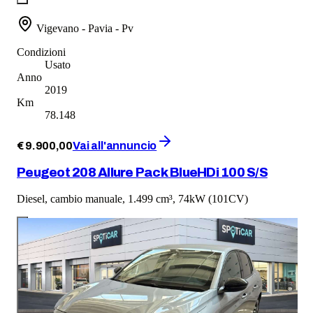
Vigevano - Pavia - Pv
Condizioni
Usato
Anno
2019
Km
78.148
€
9.900
,
00
Vai all'annuncio
Peugeot 208 Allure Pack BlueHDi 100 S/S
Diesel, cambio manuale, 1.499 cm³, 74kW (101CV)