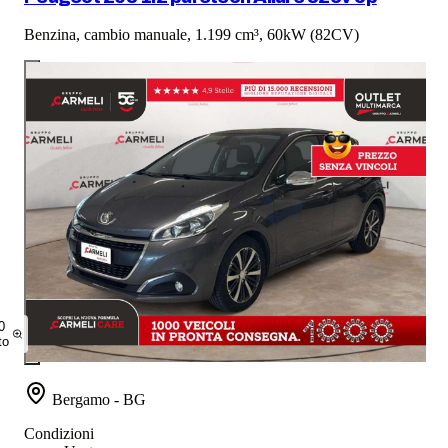
Benzina, cambio manuale, 1.199 cm³, 60kW (82CV)
0
to
Bergamo - BG
Condizioni