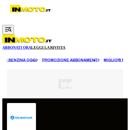
Vai al contenuto principale
ABBONATI ORA
LEGGI LA RIVISTA
EZZI BENZINA OGGI
PROMOZIONE ABBONAMENTI
MIGLIORI MOT