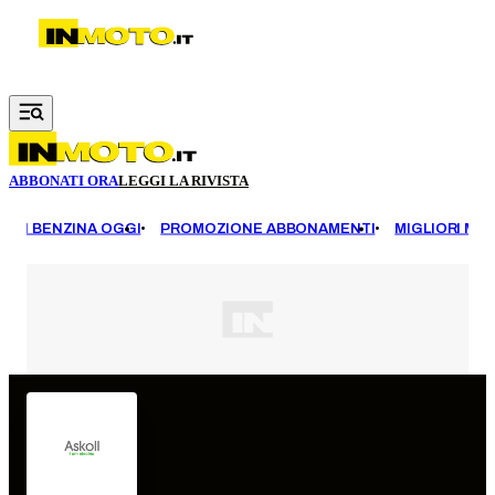
Vai al contenuto principale
ABBONATI ORA
LEGGI LA RIVISTA
EZZI BENZINA OGGI
PROMOZIONE ABBONAMENTI
MIGLIORI MOT