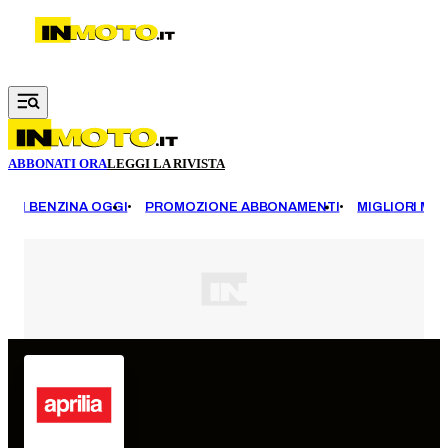
Vai al contenuto principale
ABBONATI ORA
LEGGI LA RIVISTA
EZZI BENZINA OGGI
PROMOZIONE ABBONAMENTI
MIGLIORI MOT