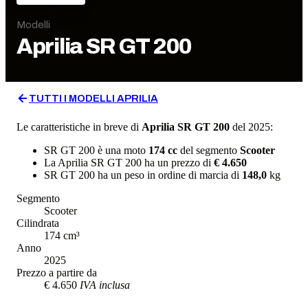
Modelli
Aprilia
SR GT 200
TUTTI I MODELLI
APRILIA
Le caratteristiche in breve di
Aprilia
SR GT 200
del 2025
:
SR GT 200
è una moto
174
cc
del segmento
Scooter
La
Aprilia
SR GT 200
ha un prezzo di
€ 4.650
SR GT 200
ha un
peso in ordine di marcia
di
148,0
kg
Segmento
Scooter
Cilindrata
174
cm³
Anno
2025
Prezzo a partire da
€ 4.650
IVA inclusa