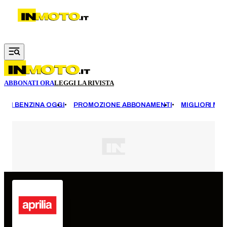
Vai al contenuto principale
ABBONATI ORA
LEGGI LA RIVISTA
EZZI BENZINA OGGI
PROMOZIONE ABBONAMENTI
MIGLIORI MOT