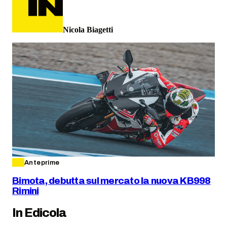
Nicola Biagetti
Anteprime
Bimota, debutta sul mercato la nuova KB998
Rimini
In Edicola