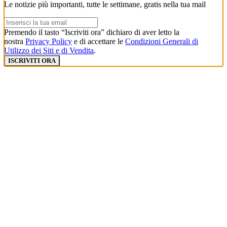
Le notizie più importanti, tutte le settimane, gratis nella tua mail
Premendo il tasto “Iscriviti ora” dichiaro di aver letto la
nostra
Privacy Policy
e di accettare le
Condizioni Generali di
Utilizzo dei Siti e di Vendita
.
ISCRIVITI ORA