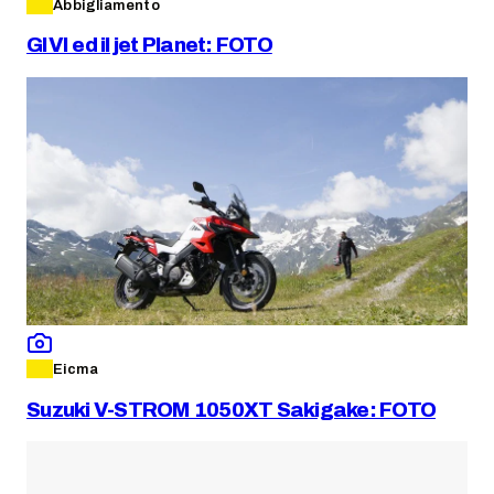
Abbigliamento
GIVI ed il jet Planet: FOTO
Eicma
Suzuki V-STROM 1050XT Sakigake: FOTO