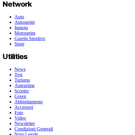
Network
Auto
Autosprint
Inmoto
Motosprint
Guerin Sportivo
Store
Utilities
News
Test
Turismo
Anteprime
Scooter
Green
Abbigliamento
Accessori
Foto
Video
Newsletter
Condizioni Generali
Nota Legale