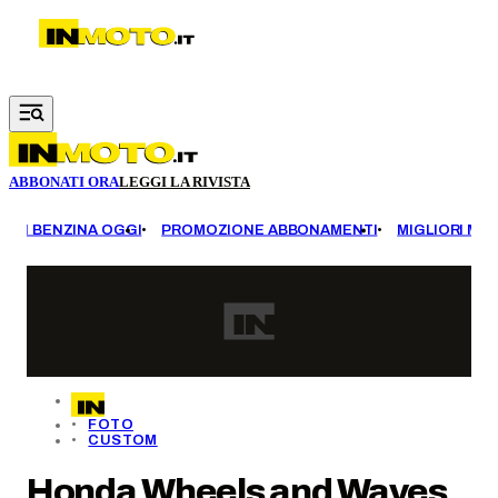
Vai al contenuto principale
ABBONATI ORA
LEGGI LA RIVISTA
EZZI BENZINA OGGI
PROMOZIONE ABBONAMENTI
MIGLIORI MOT
FOTO
CUSTOM
Honda Wheels and Waves