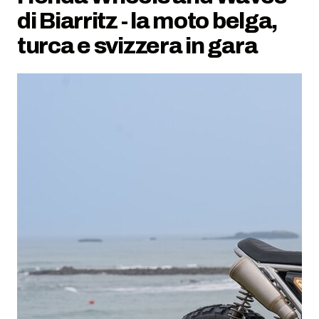
di Biarritz - la moto belga,
turca e svizzera in gara