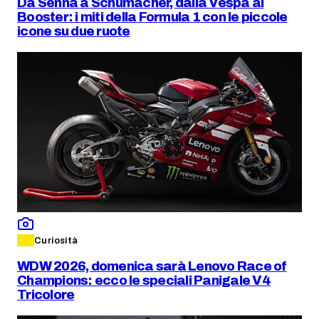
Da Senna a Schumacher, dalla Vespa al
Booster: i miti della Formula 1 con le piccole
icone su due ruote
Curiosità
WDW 2026, domenica sarà Lenovo Race of
Champions: ecco le speciali Panigale V4
Tricolore