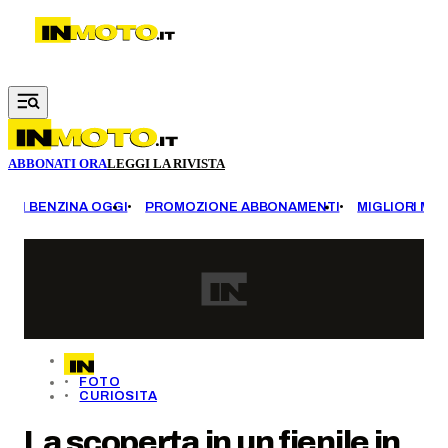
Vai al contenuto principale
ABBONATI ORA
LEGGI LA RIVISTA
EZZI BENZINA OGGI
PROMOZIONE ABBONAMENTI
MIGLIORI MOT
FOTO
CURIOSITA
La scoperta in un fienile in