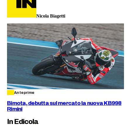
Nicola Biagetti
Anteprime
Bimota, debutta sul mercato la nuova KB998
Rimini
In Edicola