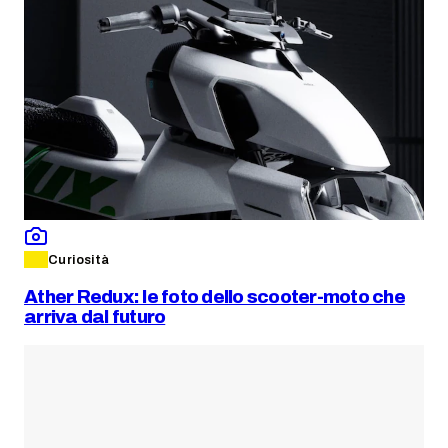
Curiosità
Ather Redux: le foto dello scooter-moto che
arriva dal futuro