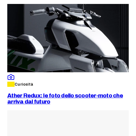
Curiosità
Ather Redux: le foto dello scooter-moto che
arriva dal futuro