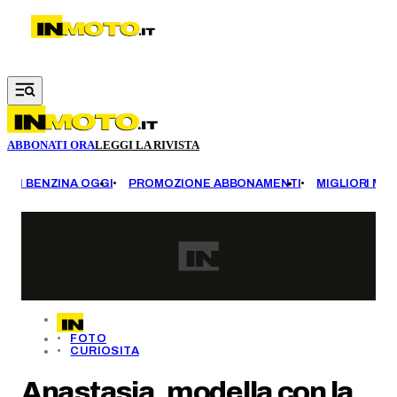
Vai al contenuto principale
ABBONATI ORA
LEGGI LA RIVISTA
EZZI BENZINA OGGI
PROMOZIONE ABBONAMENTI
MIGLIORI MOT
FOTO
CURIOSITA
Anastasia, modella con la