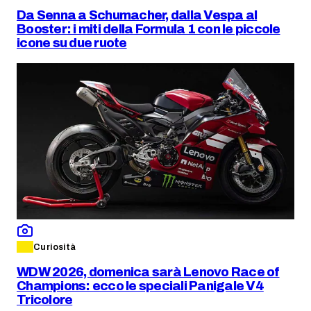
Da Senna a Schumacher, dalla Vespa al
Booster: i miti della Formula 1 con le piccole
icone su due ruote
Curiosità
WDW 2026, domenica sarà Lenovo Race of
Champions: ecco le speciali Panigale V4
Tricolore