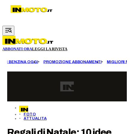
Vai al contenuto principale
ABBONATI ORA
LEGGI LA RIVISTA
EZZI BENZINA OGGI
PROMOZIONE ABBONAMENTI
MIGLIORI MOT
FOTO
ATTUALITA
Regali di Natale: 10 idee