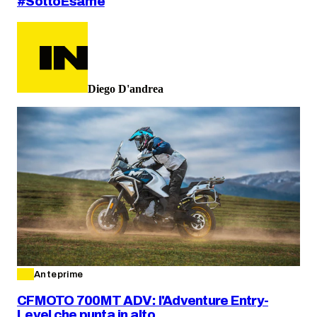
#SottoEsame
Diego D'andrea
Anteprime
CFMOTO 700MT ADV: l'Adventure Entry-
Level che punta in alto