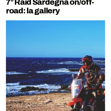
7° Raid Sardegna on/off-
road: la gallery