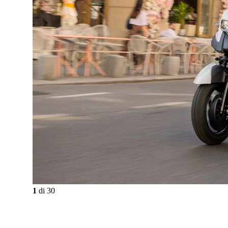
1
di
30