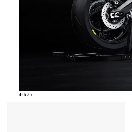
4
di
25