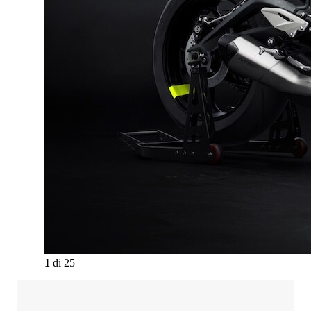
1
di
25