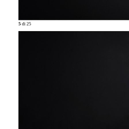
5
di
25