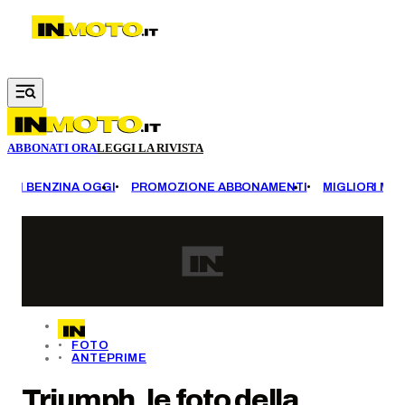
Vai al contenuto principale
ABBONATI ORA
LEGGI LA RIVISTA
EZZI BENZINA OGGI
PROMOZIONE ABBONAMENTI
MIGLIORI MOT
FOTO
ANTEPRIME
Triumph, le foto della