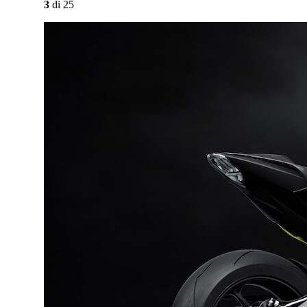
3
di
25