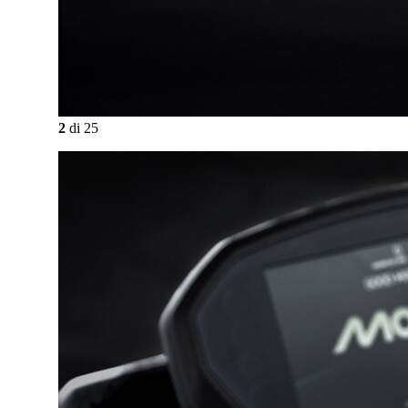
2
di
25