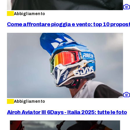
Abbigliamento
Come affrontare pioggia e vento: top 10 proposte
Abbigliamento
Airoh Aviator III 6Days - Italia 2025: tutte le foto