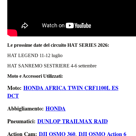
Le prossime date del circuito HAT SERIES 2026:
HAT LEGEND 11-12 luglio
HAT SANREMO SESTRIERE 4-6 settembre
Moto e Accessori Utilizzati:
Moto:
HONDA AFRICA TWIN CRF1100L ES
DCT
Abbigliamento:
HONDA
Pneumatici:
DUNLOP TRAILMAX RAID
Action Cam:
DJI OSMO 360
DJI OSMO Action 6
,