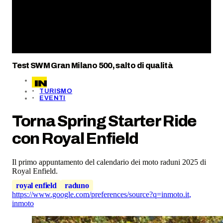
Test SWM Gran Milano 500, salto di qualità
TURISMO
EVENTI
Torna Spring Starter Ride
con Royal Enfield
Il primo appuntamento del calendario dei moto raduni 2025 di
Royal Enfield.
royal enfield
raduno
https://www.google.com/preferences/source?q=inmoto.it
,
inmoto