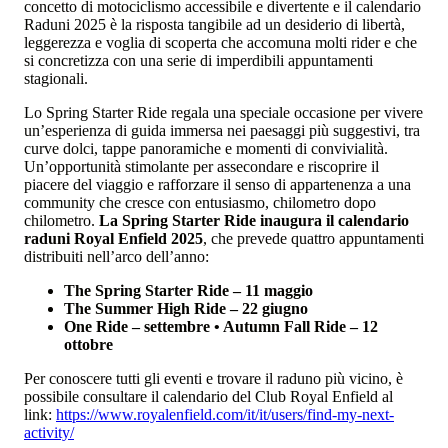
concetto di motociclismo accessibile e divertente e il calendario
Raduni 2025 è la risposta tangibile ad un desiderio di libertà,
leggerezza e voglia di scoperta che accomuna molti rider e che
si concretizza con una serie di imperdibili appuntamenti
stagionali.
Lo Spring Starter Ride regala una speciale occasione per vivere
un’esperienza di guida immersa nei paesaggi più suggestivi, tra
curve dolci, tappe panoramiche e momenti di convivialità.
Un’opportunità stimolante per assecondare e riscoprire il
piacere del viaggio e rafforzare il senso di appartenenza a una
community che cresce con entusiasmo, chilometro dopo
chilometro.
La Spring Starter Ride inaugura il calendario
raduni Royal Enfield 2025
, che prevede quattro appuntamenti
distribuiti nell’arco dell’anno:
The Spring Starter Ride – 11 maggio
The Summer High Ride – 22 giugno
One Ride – settembre • Autumn Fall Ride – 12
ottobre
Per conoscere tutti gli eventi e trovare il raduno più vicino, è
possibile consultare il calendario del Club Royal Enfield al
link:
https://www.royalenfield.com/it/it/users/find-my-next-
activity/