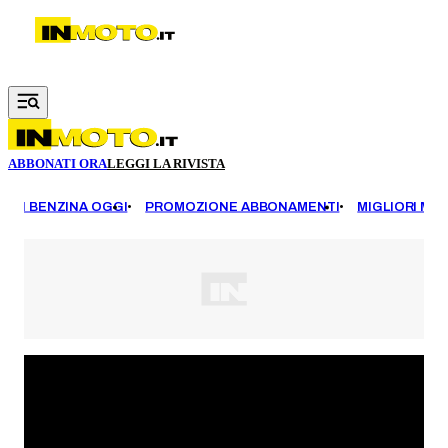
Vai al contenuto principale
ABBONATI ORA
LEGGI LA RIVISTA
EZZI BENZINA OGGI
PROMOZIONE ABBONAMENTI
MIGLIORI MOT