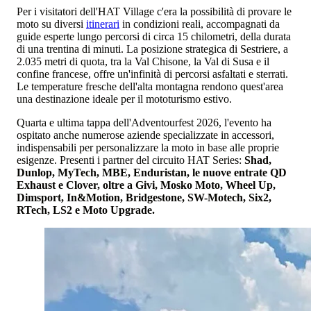
Per i visitatori dell'HAT Village c'era la possibilità di provare le
moto su diversi
itinerari
in condizioni reali, accompagnati da
guide esperte lungo percorsi di circa 15 chilometri, della durata
di una trentina di minuti. La posizione strategica di Sestriere, a
2.035 metri di quota, tra la Val Chisone, la Val di Susa e il
confine francese, offre un'infinità di percorsi asfaltati e sterrati.
Le temperature fresche dell'alta montagna rendono quest'area
una destinazione ideale per il mototurismo estivo.
Quarta e ultima tappa dell'Adventourfest 2026, l'evento ha
ospitato anche numerose aziende specializzate in accessori,
indispensabili per personalizzare la moto in base alle proprie
esigenze. Presenti i partner del circuito HAT Series:
Shad,
Dunlop, MyTech, MBE, Enduristan, le nuove entrate QD
Exhaust e Clover, oltre a Givi, Mosko Moto, Wheel Up,
Dimsport, In&Motion, Bridgestone, SW-Motech, Six2,
RTech, LS2 e Moto Upgrade.