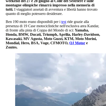
weekend del 27 e 28 giugno al Colle del Sestriere e sulle
montagne olimpiche rimarrà impresso nella memoria di
tutti.
I viaggiatori assetati di avventura e libertà hanno trovato
quanto di meglio potessero desiderare.
Ben 190 moto erano disponibili per i
test
ride grazie alla
presenza di 19 Case motociclistiche nell'esclusiva area Kandar,
di fronte alla pista di Coppa del Mondo di sci:
Yamaha,
Honda, BMW, Ducati, Triumph, Aprilia, Harley-Davidson,
Kawasaki, MV Agusta, Moto Guzzi, KTM, Moto Morini,
Mondial, Hero, BSA, Voge, CFMOTO,
QJ Motor
e
Zontes.