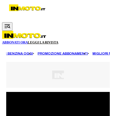
Vai al contenuto principale
ABBONATI ORA
LEGGI LA RIVISTA
EZZI BENZINA OGGI
PROMOZIONE ABBONAMENTI
MIGLIORI MOT