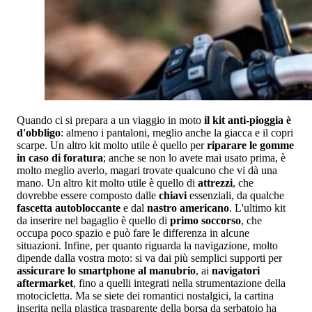
Quando ci si prepara a un viaggio in moto
il kit anti-pioggia è
d'obbligo
: almeno i pantaloni, meglio anche la giacca e il copri
scarpe. Un altro kit molto utile è quello per
riparare le gomme
in caso di foratura
; anche se non lo avete mai usato prima, è
molto meglio averlo, magari trovate qualcuno che vi dà una
mano. Un altro kit molto utile è quello di
attrezzi
, che
dovrebbe essere composto dalle
chiavi
essenziali, da qualche
fascetta autobloccante
e dal
nastro americano
. L'ultimo kit
da inserire nel bagaglio è quello di
primo soccorso
, che
occupa poco spazio e può fare le differenza in alcune
situazioni. Infine, per quanto riguarda la navigazione, molto
dipende dalla vostra moto: si va dai più semplici supporti per
assicurare lo smartphone al manubrio
, ai
navigatori
aftermarket
, fino a quelli integrati nella strumentazione della
motocicletta. Ma se siete dei romantici nostalgici, la cartina
inserita nella plastica trasparente della borsa da serbatoio ha