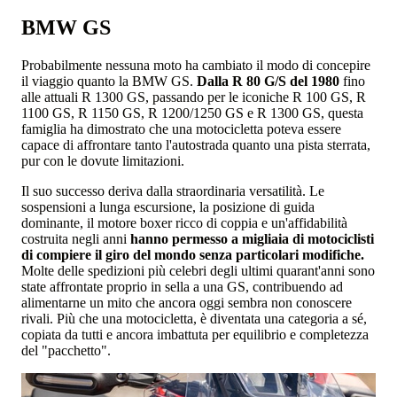
BMW GS
Probabilmente nessuna moto ha cambiato il modo di concepire
il viaggio quanto la BMW GS.
Dalla R 80 G/S del 1980
fino
alle attuali R 1300 GS, passando per le iconiche R 100 GS, R
1100 GS, R 1150 GS, R 1200/1250 GS e R 1300 GS, questa
famiglia ha dimostrato che una motocicletta poteva essere
capace di affrontare tanto l'autostrada quanto una pista sterrata,
pur con le dovute limitazioni.
Il suo successo deriva dalla straordinaria versatilità. Le
sospensioni a lunga escursione, la posizione di guida
dominante, il motore boxer ricco di coppia e un'affidabilità
costruita negli anni
hanno permesso a migliaia di motociclisti
di compiere il giro del mondo senza particolari modifiche.
Molte delle spedizioni più celebri degli ultimi quarant'anni sono
state affrontate proprio in sella a una GS, contribuendo ad
alimentarne un mito che ancora oggi sembra non conoscere
rivali. Più che una motocicletta, è diventata una categoria a sé,
copiata da tutti e ancora imbattuta per equilibrio e completezza
del "pacchetto".