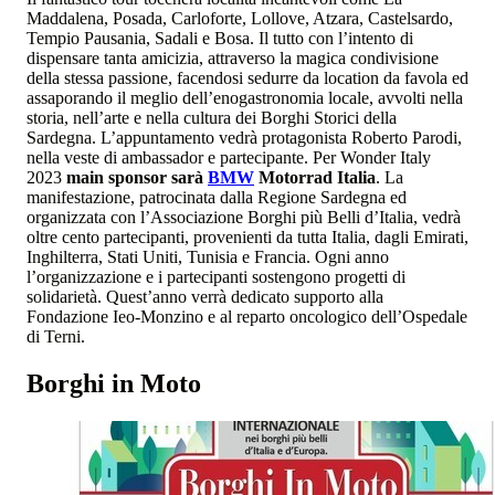
Maddalena, Posada, Carloforte, Lollove, Atzara, Castelsardo,
Tempio Pausania, Sadali e Bosa. Il tutto con l’intento di
dispensare tanta amicizia, attraverso la magica condivisione
della stessa passione, facendosi sedurre da location da favola ed
assaporando il meglio dell’enogastronomia locale, avvolti nella
storia, nell’arte e nella cultura dei Borghi Storici della
Sardegna. L’appuntamento vedrà protagonista Roberto Parodi,
nella veste di ambassador e partecipante. Per Wonder Italy
2023
main sponsor sarà
BMW
Motorrad Italia
. La
manifestazione, patrocinata dalla Regione Sardegna ed
organizzata con l’Associazione Borghi più Belli d’Italia, vedrà
oltre cento partecipanti, provenienti da tutta Italia, dagli Emirati,
Inghilterra, Stati Uniti, Tunisia e Francia. Ogni anno
l’organizzazione e i partecipanti sostengono progetti di
solidarietà. Quest’anno verrà dedicato supporto alla
Fondazione Ieo-Monzino e al reparto oncologico dell’Ospedale
di Terni.
Borghi in Moto