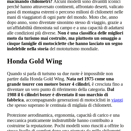
macinando chilometri?
Alcuni modelli sono divantiti iconici
perchè hanno attraversato continenti, affrontato deserti, valicato
passi di montagna estremi o percorso milioni di chilometri nelle
mani di viaggiatori di ogni parte del mondo. Moto che, anno
dopo anno, sono diventate sinonimo stesso di viaggio, grazie a
un'affidabilità dimostrata sul campo e a una capacità di adattarsi
alle condizioni più diverse.
Non è una classifica delle migliori
moto da turismo mai costruite, ma piuttosto un omaggio a
cinque famiglie di motociclette che hanno lasciato un segno
indelebile nella storia
del mototurismo mondiale.
Honda Gold Wing
Quando si parla di turismo su due ruote è impossibile non
partire dalla Honda Gold Wing.
Nata nel 1975 come una
grande tourer con motore boxer 4 cilindri
, è cresciuta fino a
diventare un vero punto di riferimento della categoria.
Dal
1988 il 6 cilindri boxer è diventato il suo marchio di
fabbrica
, accompagnando generazioni di motociclisti in
viaggi
che spesso superano le centinaia di migliaia di chilometri.
Protezione aerodinamica, ergonomia, capacità di carico e una
meccanica praticamente indistruttibile hanno contribuito a
costruirne la reputazione. Pochi modelli sono riusciti a offrire lo
stesso livello di comfort dopo una giornata da mille chilometri,