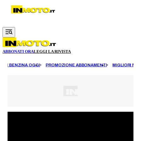
Vai al contenuto principale
ABBONATI ORA
LEGGI LA RIVISTA
EZZI BENZINA OGGI
PROMOZIONE ABBONAMENTI
MIGLIORI MOT