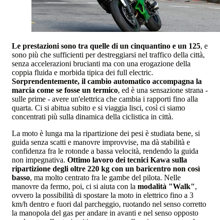
Le prestazioni sono tra quelle di un cinquantino e un 125
, e
sono più che sufficienti per destreggiarsi nel traffico della città,
senza accelerazioni brucianti ma con una erogazione della
coppia fluida e morbida tipica dei full electric.
Sorprendentemente, il cambio automatico accompagna la
marcia come se fosse un termico
, ed è una sensazione strana -
sulle prime - avere un'elettrica che cambia i rapporti fino alla
quarta. Ci si abitua subito e si viaggia lisci, così ci siamo
concentrati più sulla dinamica della ciclistica in città.
La moto è lunga ma la ripartizione dei pesi è studiata bene, si
guida senza scatti e manovre improvvise, ma dà stabilità e
confidenza fra le rotonde a bassa velocità, rendendo la guida
non impegnativa.
Ottimo lavoro dei tecnici Kawa sulla
ripartizione degli oltre 220 kg con un baricentro non così
basso
, ma molto centrato fra le gambe del pilota. Nelle
manovre da fermo, poi, ci si aiuta con la
modalità "Walk"
,
ovvero la possibilità di spostare la moto in elettrico fino a 3
km/h dentro e fuori dal parcheggio, ruotando nel senso corretto
la manopola del gas per andare in avanti e nel senso opposto