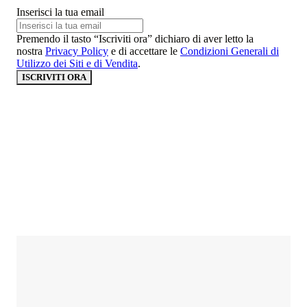
Inserisci la tua email
Premendo il tasto “Iscriviti ora” dichiaro di aver letto la
nostra
Privacy Policy
e di accettare le
Condizioni Generali di
Utilizzo dei Siti e di Vendita
.
ISCRIVITI ORA