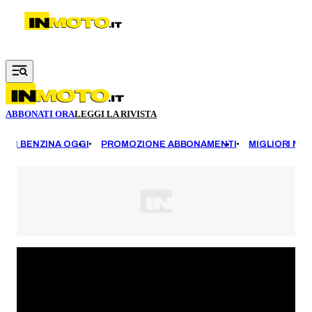
Vai al contenuto principale
ABBONATI ORA
LEGGI LA RIVISTA
EZZI BENZINA OGGI
PROMOZIONE ABBONAMENTI
MIGLIORI MOT