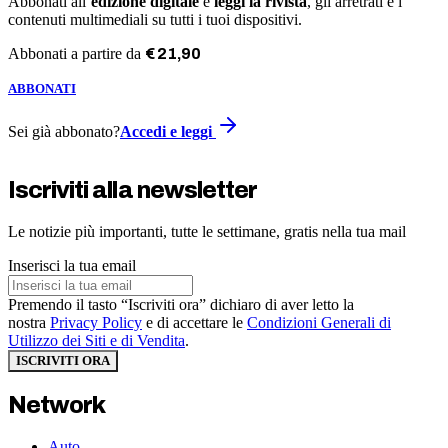
Abbonati all’
edizione digitale
e
leggi la rivista
, gli arretrati e i
contenuti multimediali su tutti i tuoi dispositivi.
Abbonati a partire da
€
21
,
90
ABBONATI
Sei già abbonato?
Accedi e leggi
Iscriviti alla newsletter
Le notizie più importanti, tutte le settimane, gratis nella tua mail
Inserisci la tua email
Premendo il tasto “Iscriviti ora” dichiaro di aver letto la
nostra
Privacy Policy
e di accettare le
Condizioni Generali di
Utilizzo dei Siti e di Vendita
.
ISCRIVITI ORA
Network
Auto