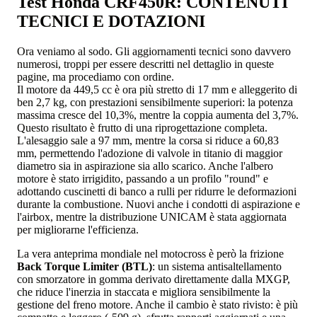
Test Honda CRF450R: CONTENUTI
TECNICI E DOTAZIONI
Ora veniamo al sodo. Gli aggiornamenti tecnici sono davvero
numerosi, troppi per essere descritti nel dettaglio in queste
pagine, ma procediamo con ordine.
Il motore da 449,5 cc è ora più stretto di 17 mm e alleggerito di
ben 2,7 kg, con prestazioni sensibilmente superiori: la potenza
massima cresce del 10,3%, mentre la coppia aumenta del 3,7%.
Questo risultato è frutto di una riprogettazione completa.
L'alesaggio sale a 97 mm, mentre la corsa si riduce a 60,83
mm, permettendo l'adozione di valvole in titanio di maggior
diametro sia in aspirazione sia allo scarico. Anche l'albero
motore è stato irrigidito, passando a un profilo "round" e
adottando cuscinetti di banco a rulli per ridurre le deformazioni
durante la combustione. Nuovi anche i condotti di aspirazione e
l'airbox, mentre la distribuzione UNICAM è stata aggiornata
per migliorarne l'efficienza.
La vera anteprima mondiale nel motocross è però la frizione
Back Torque Limiter (BTL)
: un sistema antisaltellamento
con smorzatore in gomma derivato direttamente dalla MXGP,
che riduce l'inerzia in staccata e migliora sensibilmente la
gestione del freno motore. Anche il cambio è stato rivisto: è più