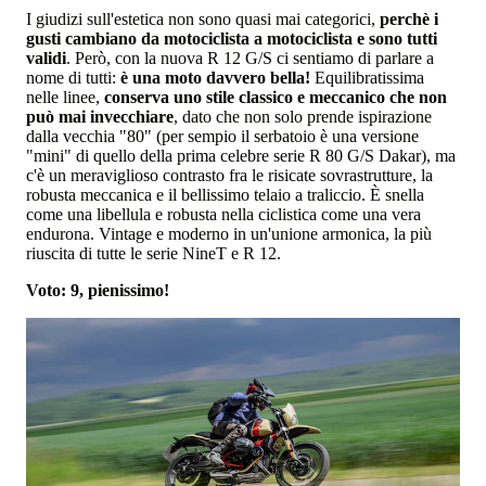
I giudizi sull'estetica non sono quasi mai categorici,
perchè i
gusti cambiano da motociclista a motociclista e sono tutti
validi
. Però, con la nuova R 12 G/S ci sentiamo di parlare a
nome di tutti:
è una moto davvero bella!
Equilibratissima
nelle linee,
conserva uno stile classico
e meccanico che non
può mai invecchiare
, dato che non solo prende ispirazione
dalla vecchia "80" (per sempio il serbatoio è una versione
"mini" di quello della prima celebre serie R 80 G/S Dakar), ma
c'è un meraviglioso contrasto fra le risicate sovrastrutture, la
robusta meccanica e il bellissimo telaio a traliccio. È snella
come una libellula e robusta nella ciclistica come una vera
endurona. Vintage e moderno in un'unione armonica, la più
riuscita di tutte le serie NineT e R 12.
Voto: 9, pienissimo!