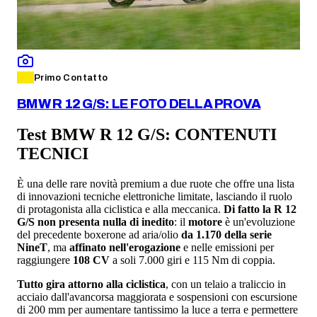
Primo Contatto
BMW R 12 G/S: LE FOTO DELLA PROVA
Test BMW R 12 G/S: CONTENUTI
TECNICI
È una delle rare novità premium a due ruote che offre una lista
di innovazioni tecniche elettroniche limitate, lasciando il ruolo
di protagonista alla ciclistica e alla meccanica.
Di fatto la R 12
G/S non presenta nulla di inedito
: il
motore
è un'evoluzione
del precedente boxerone ad aria/olio
da 1.170 della serie
NineT
, ma
affinato nell'erogazione
e nelle emissioni per
raggiungere
108 CV
a soli 7.000 giri e 115 Nm di coppia.
Tutto gira attorno alla ciclistica
, con un telaio a traliccio in
acciaio dall'avancorsa maggiorata e sospensioni con escursione
di 200 mm per aumentare tantissimo la luce a terra e permettere