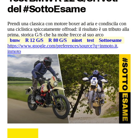
del #SottoEsame
Prendi una classica con motore boxer ad aria e condiscila con
una ciclistica spiccatamente offroad: il risultato è un tributo alla
prima, storica G/S che ha molte frecce al suo arco
bmw
R 12 G/S
R 80 G/S
ninet
test
Sottoesame
https://www.google.com/preferences/source?q=inmoto.it
,
inmoto