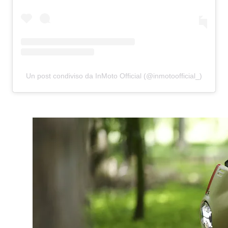
Un post condiviso da InMoto Official (@inmotoofficial_)