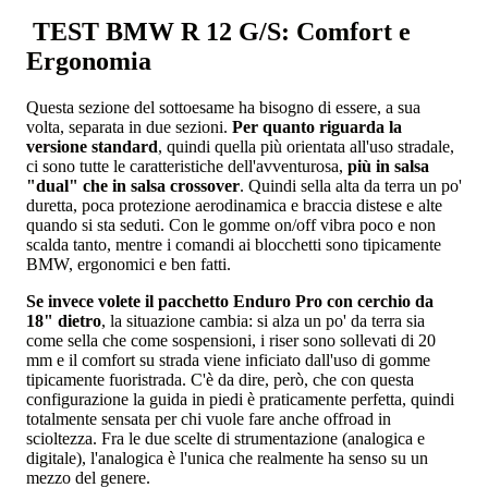
TEST BMW R 12 G/S: Comfort e
Ergonomia
Questa sezione del sottoesame ha bisogno di essere, a sua
volta, separata in due sezioni.
Per quanto riguarda la
versione standard
, quindi quella più orientata all'uso stradale,
ci sono tutte le caratteristiche dell'avventurosa,
più in salsa
"dual" che in salsa crossover
. Quindi sella alta da terra un po'
duretta, poca protezione aerodinamica e braccia distese e alte
quando si sta seduti. Con le gomme on/off vibra poco e non
scalda tanto, mentre i comandi ai blocchetti sono tipicamente
BMW, ergonomici e ben fatti.
Se invece volete il pacchetto Enduro Pro con cerchio da
18" dietro
, la situazione cambia: si alza un po' da terra sia
come sella che come sospensioni, i riser sono sollevati di 20
mm e il comfort su strada viene inficiato dall'uso di gomme
tipicamente fuoristrada. C'è da dire, però, che con questa
configurazione la guida in piedi è praticamente perfetta, quindi
totalmente sensata per chi vuole fare anche offroad in
scioltezza. Fra le due scelte di strumentazione (analogica e
digitale), l'analogica è l'unica che realmente ha senso su un
mezzo del genere.