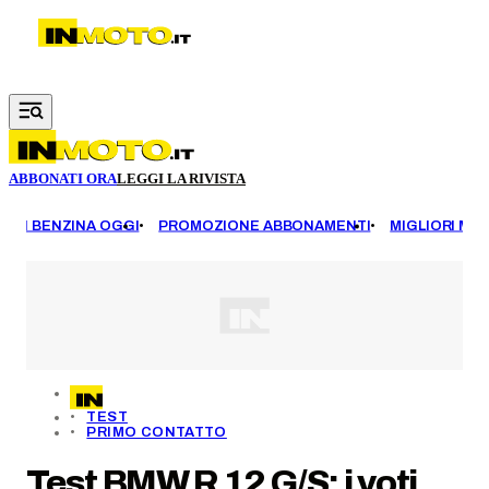
Vai al contenuto principale
ABBONATI ORA
LEGGI LA RIVISTA
EZZI BENZINA OGGI
PROMOZIONE ABBONAMENTI
MIGLIORI MOT
TEST
PRIMO CONTATTO
Test BMW R 12 G/S: i voti