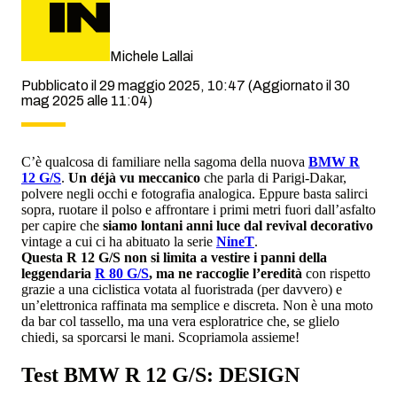
Michele Lallai
Pubblicato il 29 maggio 2025, 10:47
(Aggiornato il 30
mag 2025 alle 11:04)
C’è qualcosa di familiare nella sagoma della nuova
BMW R
12 G/S
.
Un déjà vu meccanico
che parla di Parigi-Dakar,
polvere negli occhi e fotografia analogica. Eppure basta salirci
sopra, ruotare il polso e affrontare i primi metri fuori dall’asfalto
per capire che
siamo lontani anni luce dal
revival decorativo
vintage a cui ci ha abituato la serie
NineT
.
Questa R 12 G/S non si limita a vestire i panni della
leggendaria
R 80 G/S
, ma ne raccoglie l’eredità
con rispetto
grazie a una ciclistica votata al fuoristrada (per davvero) e
un’elettronica raffinata ma semplice e discreta. Non è una moto
da bar col tassello, ma una vera esploratrice che, se glielo
chiedi, sa sporcarsi le mani. Scopriamola assieme!
Test BMW R 12 G/S: DESIGN