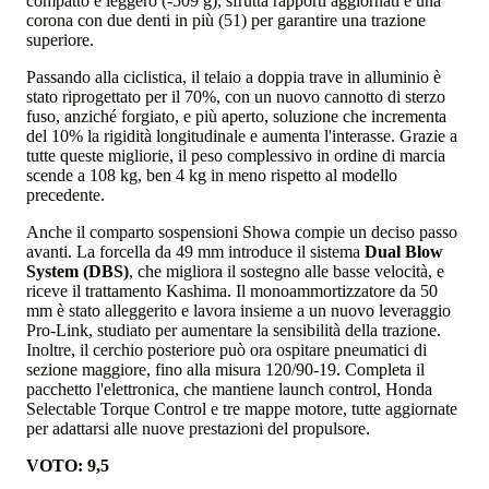
compatto e leggero (-509 g), sfrutta rapporti aggiornati e una
corona con due denti in più (51) per garantire una trazione
superiore.
Passando alla ciclistica, il telaio a doppia trave in alluminio è
stato riprogettato per il 70%, con un nuovo cannotto di sterzo
fuso, anziché forgiato, e più aperto, soluzione che incrementa
del 10% la rigidità longitudinale e aumenta l'interasse. Grazie a
tutte queste migliorie, il peso complessivo in ordine di marcia
scende a 108 kg, ben 4 kg in meno rispetto al modello
precedente.
Anche il comparto sospensioni Showa compie un deciso passo
avanti. La forcella da 49 mm introduce il sistema
Dual Blow
System (DBS)
, che migliora il sostegno alle basse velocità, e
riceve il trattamento Kashima. Il monoammortizzatore da 50
mm è stato alleggerito e lavora insieme a un nuovo leveraggio
Pro-Link, studiato per aumentare la sensibilità della trazione.
Inoltre, il cerchio posteriore può ora ospitare pneumatici di
sezione maggiore, fino alla misura 120/90-19. Completa il
pacchetto l'elettronica, che mantiene launch control, Honda
Selectable Torque Control e tre mappe motore, tutte aggiornate
per adattarsi alle nuove prestazioni del propulsore.
VOTO: 9,5