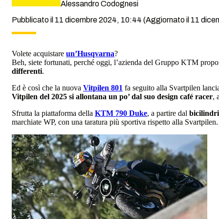
Alessandro Codognesi
Pubblicato il 11 dicembre 2024, 10:44
(Aggiornato il 11 dic
Volete acquistare
un’Husqvarna
?
Beh, siete fortunati, perché oggi, l’azienda del Gruppo KTM propon
differenti
.
Ed è così che la nuova
Vitpilen 801
fa seguito alla Svartpilen lanci
Vitpilen del 2025 si allontana un po’ dal suo design café racer
, 
Sfrutta la piattaforma della
KTM 790 Duke
, a partire dal
bicilindr
marchiate WP, con una taratura più sportiva rispetto alla Svartpilen.