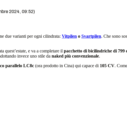
embre 2024, 09:52)
e due varianti per ogni cilindrata:
Vitpilen
o
Svartpilen
. Che sono so
ata quest’estate, e va a completare il
pacchetto di bicilindriche di 799 
adottando invece uno stile da
naked più convenzionale
.
ico parallelo LC8c
(ora prodotto in Cina) qui capace di
105 CV
. Come