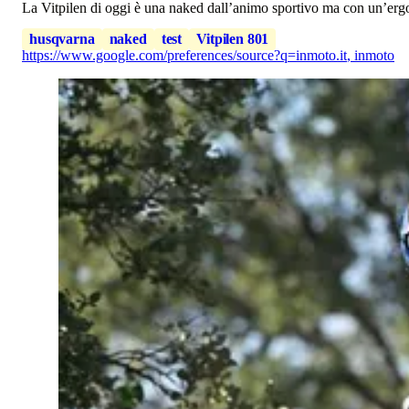
La Vitpilen di oggi è una naked dall’animo sportivo ma con un’ergo
husqvarna
naked
test
Vitpilen 801
https://www.google.com/preferences/source?q=inmoto.it
,
inmoto