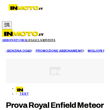
Vai al contenuto principale
ABBONATI ORA
LEGGI LA RIVISTA
EZZI BENZINA OGGI
PROMOZIONE ABBONAMENTI
MIGLIORI MOT
TEST
Prova Royal Enfield Meteor