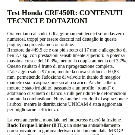
Test Honda CRF450R: CONTENUTI
TECNICI E DOTAZIONI
Ora veniamo al sodo. Gli aggiornamenti tecnici sono davvero
numerosi, troppi per essere descritti nel dettaglio in queste
pagine, ma procediamo con ordine.
Il motore da 449,5 cc è ora più stretto di 17 mm e alleggerito di
ben 2,7 kg, con prestazioni sensibilmente superiori: la potenza
massima cresce del 10,3%, mentre la coppia aumenta del 3,7%.
Questo risultato è frutto di una riprogettazione completa.
L'alesaggio sale a 97 mm, mentre la corsa si riduce a 60,83
mm, permettendo l'adozione di valvole in titanio di maggior
diametro sia in aspirazione sia allo scarico. Anche l'albero
motore è stato irrigidito, passando a un profilo "round" e
adottando cuscinetti di banco a rulli per ridurre le deformazioni
durante la combustione. Nuovi anche i condotti di aspirazione e
l'airbox, mentre la distribuzione UNICAM è stata aggiornata
per migliorarne l'efficienza.
La vera anteprima mondiale nel motocross è però la frizione
Back Torque Limiter (BTL)
: un sistema antisaltellamento
con smorzatore in gomma derivato direttamente dalla MXGP,