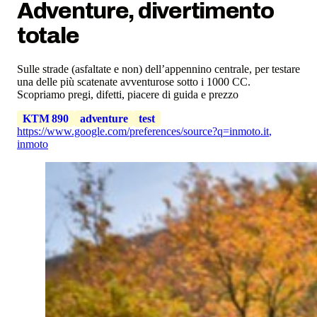
Adventure, divertimento
totale
Sulle strade (asfaltate e non) dell’appennino centrale, per testare
una delle più scatenate avventurose sotto i 1000 CC.
Scopriamo pregi, difetti, piacere di guida e prezzo
KTM 890
adventure
test
https://www.google.com/preferences/source?q=inmoto.it
,
inmoto