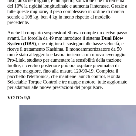
fuso, anziché forgiato, e più aperto, soluzione che incrementa
del 10% la rigidità longitudinale e aumenta l'interasse. Grazie a
tutte queste migliorie, il peso complessivo in ordine di marcia
scende a 108 kg, ben 4 kg in meno rispetto al modello
precedente.
Anche il comparto sospensioni Showa compie un deciso passo
avanti. La forcella da 49 mm introduce il sistema
Dual Blow
System (DBS)
, che migliora il sostegno alle basse velocità, e
riceve il trattamento Kashima. Il monoammortizzatore da 50
mm è stato alleggerito e lavora insieme a un nuovo leveraggio
Pro-Link, studiato per aumentare la sensibilità della trazione.
Inoltre, il cerchio posteriore può ora ospitare pneumatici di
sezione maggiore, fino alla misura 120/90-19. Completa il
pacchetto l'elettronica, che mantiene launch control, Honda
Selectable Torque Control e tre mappe motore, tutte aggiornate
per adattarsi alle nuove prestazioni del propulsore.
VOTO: 9,5