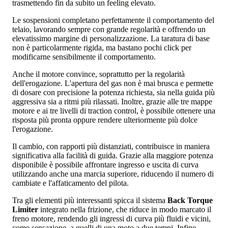
trasmettendo fin da subito un feeling elevato.
Le sospensioni completano perfettamente il comportamento del
telaio, lavorando sempre con grande regolarità e offrendo un
elevatissimo margine di personalizzazione. La taratura di base
non è particolarmente rigida, ma bastano pochi click per
modificarne sensibilmente il comportamento.
Anche il motore convince, soprattutto per la regolarità
dell'erogazione. L'apertura del gas non è mai brusca e permette
di dosare con precisione la potenza richiesta, sia nella guida più
aggressiva sia a ritmi più rilassati. Inoltre, grazie alle tre mappe
motore e ai tre livelli di traction control, è possibile ottenere una
risposta più pronta oppure rendere ulteriormente più dolce
l'erogazione.
Il cambio, con rapporti più distanziati, contribuisce in maniera
significativa alla facilità di guida. Grazie alla maggiore potenza
disponibile è possibile affrontare ingresso e uscita di curva
utilizzando anche una marcia superiore, riducendo il numero di
cambiate e l'affaticamento del pilota.
Tra gli elementi più interessanti spicca il sistema
Back Torque
Limiter
integrato nella frizione, che riduce in modo marcato il
freno motore, rendendo gli ingressi di curva più fluidi e vicini,
come sensazione, a quelli di una moto a due tempi. Infine,