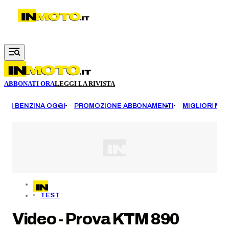
Vai al contenuto principale
ABBONATI ORA
LEGGI LA RIVISTA
EZZI BENZINA OGGI
PROMOZIONE ABBONAMENTI
MIGLIORI MOT
TEST
Video - Prova KTM 890