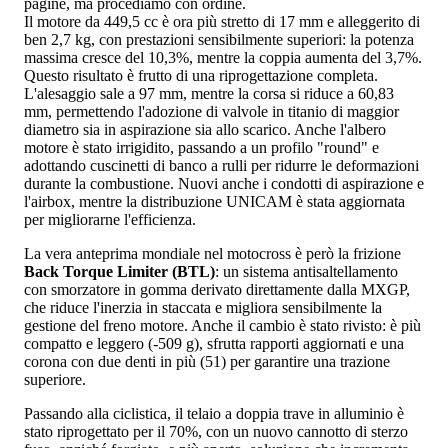
pagine, ma procediamo con ordine.
Il motore da 449,5 cc è ora più stretto di 17 mm e alleggerito di
ben 2,7 kg, con prestazioni sensibilmente superiori: la potenza
massima cresce del 10,3%, mentre la coppia aumenta del 3,7%.
Questo risultato è frutto di una riprogettazione completa.
L'alesaggio sale a 97 mm, mentre la corsa si riduce a 60,83
mm, permettendo l'adozione di valvole in titanio di maggior
diametro sia in aspirazione sia allo scarico. Anche l'albero
motore è stato irrigidito, passando a un profilo "round" e
adottando cuscinetti di banco a rulli per ridurre le deformazioni
durante la combustione. Nuovi anche i condotti di aspirazione e
l'airbox, mentre la distribuzione UNICAM è stata aggiornata
per migliorarne l'efficienza.
La vera anteprima mondiale nel motocross è però la frizione
Back Torque Limiter (BTL)
: un sistema antisaltellamento
con smorzatore in gomma derivato direttamente dalla MXGP,
che riduce l'inerzia in staccata e migliora sensibilmente la
gestione del freno motore. Anche il cambio è stato rivisto: è più
compatto e leggero (-509 g), sfrutta rapporti aggiornati e una
corona con due denti in più (51) per garantire una trazione
superiore.
Passando alla ciclistica, il telaio a doppia trave in alluminio è
stato riprogettato per il 70%, con un nuovo cannotto di sterzo