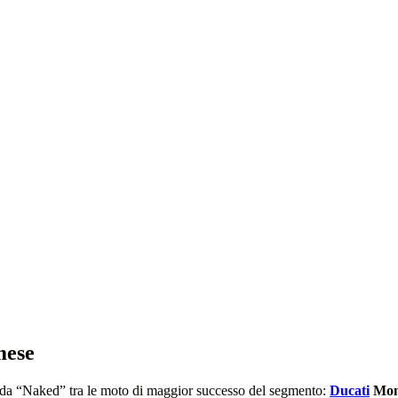
mese
fida “Naked” tra le moto di maggior successo del segmento:
Ducati
Mon