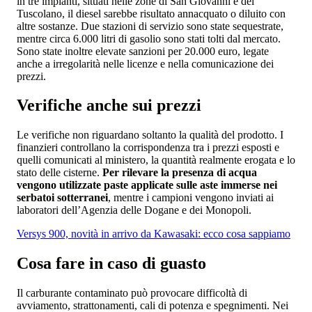
in tre impianti, situati nelle zone di San Giovanni e del
Tuscolano, il diesel sarebbe risultato annacquato o diluito con
altre sostanze. Due stazioni di servizio sono state sequestrate,
mentre circa 6.000 litri di gasolio sono stati tolti dal mercato.
Sono state inoltre elevate sanzioni per 20.000 euro, legate
anche a irregolarità nelle licenze e nella comunicazione dei
prezzi.
Verifiche anche sui prezzi
Le verifiche non riguardano soltanto la qualità del prodotto. I
finanzieri controllano la corrispondenza tra i prezzi esposti e
quelli comunicati al ministero, la quantità realmente erogata e lo
stato delle cisterne.
Per rilevare la presenza di acqua
vengono utilizzate paste applicate sulle aste immerse nei
serbatoi sotterranei
, mentre i campioni vengono inviati ai
laboratori dell’Agenzia delle Dogane e dei Monopoli.
Versys 900, novità in arrivo da Kawasaki: ecco cosa sappiamo
Cosa fare in caso di guasto
Il carburante contaminato può provocare difficoltà di
avviamento, strattonamenti, cali di potenza e spegnimenti. Nei