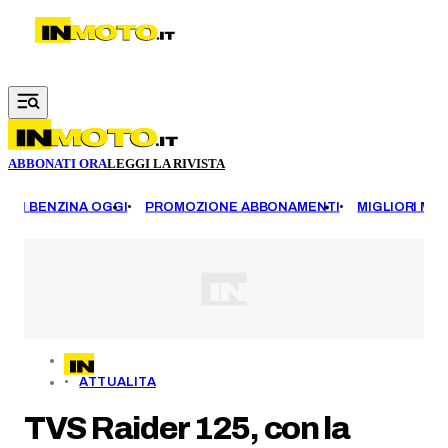
Vai al contenuto principale
ABBONATI ORA
LEGGI LA RIVISTA
EZZI BENZINA OGGI
PROMOZIONE ABBONAMENTI
MIGLIORI MOT
ATTUALITA
TVS Raider 125, con la