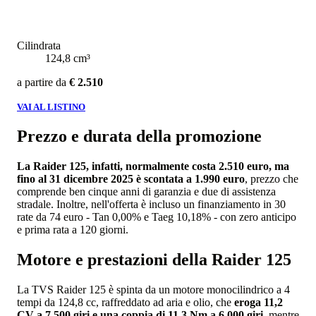
Cilindrata
124,8 cm³
a partire da
€ 2.510
VAI AL LISTINO
Prezzo e durata della promozione
La Raider 125, infatti, normalmente costa 2.510 euro, ma
fino al 31 dicembre 2025 è scontata a 1.990 euro
, prezzo che
comprende ben cinque anni di garanzia e due di assistenza
stradale. Inoltre, nell'offerta è incluso un finanziamento in 30
rate da 74 euro - Tan 0,00% e Taeg 10,18% - con zero anticipo
e prima rata a 120 giorni.
Motore e prestazioni della Raider 125
La TVS Raider 125 è spinta da un motore monocilindrico a 4
tempi da 124,8 cc, raffreddato ad aria e olio, che
eroga 11,2
CV a 7.500 giri e una coppia di 11,3 Nm a 6.000 giri
, mentre