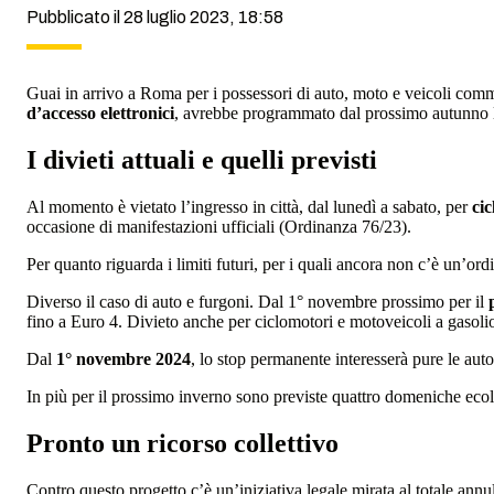
Pubblicato il 28 luglio 2023, 18:58
Guai in arrivo a Roma per i possessori di auto, moto e veicoli comm
d’accesso elettronici
, avrebbe programmato dal prossimo autunno lim
I divieti attuali e quelli previsti
Al momento è vietato l’ingresso in città, dal lunedì a sabato, per
ci
occasione di manifestazioni ufficiali (Ordinanza 76/23).
Per quanto riguarda i limiti futuri, per i quali ancora non c’è un’o
Diverso il caso di auto e furgoni. Dal 1° novembre prossimo per il
fino a Euro 4. Divieto anche per ciclomotori e motoveicoli a gasoli
Dal
1° novembre 2024
, lo stop permanente interesserà pure le aut
In più per il prossimo inverno sono previste quattro domeniche eco
Pronto un ricorso collettivo
Contro questo progetto c’è un’iniziativa legale mirata al totale annul