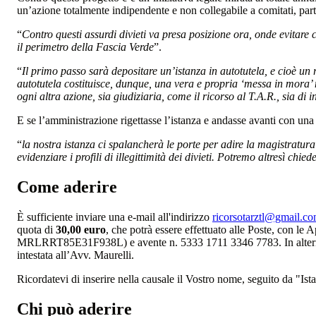
un’azione totalmente indipendente e non collegabile a comitati, parti
“
Contro questi assurdi divieti va presa posizione ora, onde evitare 
il perimetro della Fascia Verde
”.
“
Il primo passo sarà depositare un’istanza in autotutela, e cioè un r
autotutela costituisce, dunque, una vera e propria ‘messa in mora’
ogni altra azione, sia giudiziaria, come il ricorso al T.A.R., sia d
E se l’amministrazione rigettasse l’istanza e andasse avanti con un
“
la nostra istanza ci spalancherà le porte per adire la magistratura
evidenziare i profili di illegittimità dei divieti. Potremo altresì chi
Come aderire
È sufficiente inviare una e-mail all'indirizzo
ricorsotarztl@gmail.c
quota di
30,00 euro
, che potrà essere effettuato alle Poste, con l
MRLRRT85E31F938L) e avente n. 5333 1711 3346 7783. In alternat
intestata all’Avv. Maurelli.
Ricordatevi di inserire nella causale il Vostro nome, seguito da "Is
Chi può aderire