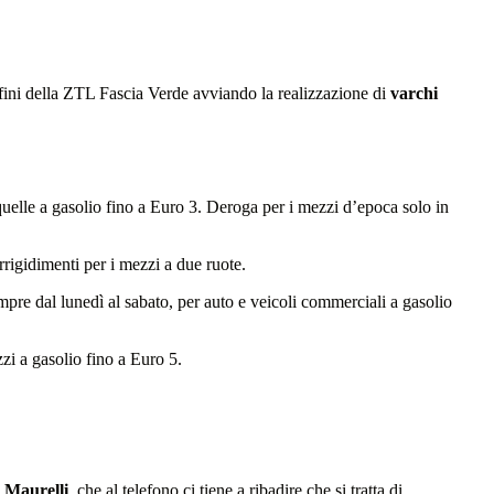
nfini della ZTL Fascia Verde avviando la realizzazione di
varchi
 quelle a gasolio fino a Euro 3. Deroga per i mezzi d’epoca solo in
irrigidimenti per i mezzi a due ruote.
mpre dal lunedì al sabato, per auto e veicoli commerciali a gasolio
zi a gasolio fino a Euro 5.
 Maurelli
, che al telefono ci tiene a ribadire che si tratta di