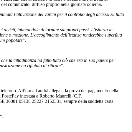
i del comunicato, diffuso proprio nella giornata odierna.
mata l’attivazione dei varchi per il controllo degli accessi su tutto
i divieti, intimandole di tornare sui propri passi. L’istanza in
izione o mozione. L’accoglimento dell’istanza renderebbe superflua
ndum popolare
”.
che la cittadinanza ha fatto tutto ciò che era in suo potere per
istrazione ha rifiutato di ritirare
”.
telefono. All’e-mail andrà allegata la prova del pagamento della
a PostePay intestata a Roberto Maurelli (C.F.
5E 36081 05138 25227 2152331, sempre della suddetta carta
”.