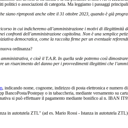
ti politici o associazioni di categoria. Ma leggiamo i passaggi principal
che siano riproposti anche oltre il 31 ottobre 2023, quando è già program
icorso in cui indicheremo all’amministrazione i motivi di illegittimità de
 nei confronti dell’amministrazione capitolina. Non è una semplice pet
i iniziativa democratica, come la raccolta firme per un eventuale refere
a nuova ordinanza?
 amministrativa, e cioè il T.A.R. In quella sede potremo così dimostrare 
edere un risarcimento del danno per i provvedimenti illegittimi che l’ammin
om
, indicando nome, cognome, indirizzo di posta elettronica e numero di 
e App BancoPosta/Postepay o in tabaccheria, mediante versamento su cart
iva si può effettuare il pagamento mediante bonifico al n. IBAN IT9
tanza in autotutela ZTL" (ad es. Mario Rossi - Istanza in autotutela ZTL)