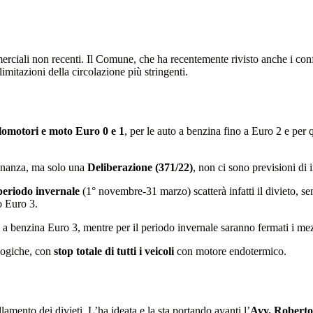
erciali non recenti. Il Comune, che ha recentemente rivisto anche i co
itazioni della circolazione più stringenti.
clomotori e moto Euro 0 e 1
, per le auto a benzina fino a Euro 2 e per
rdinanza, ma solo una
Deliberazione (371/22)
, non ci sono previsioni di 
periodo invernale
(1° novembre-31 marzo) scatterà infatti il divieto, se
o Euro 3.
o a benzina Euro 3, mentre per il periodo invernale saranno fermati i mez
logiche, con
stop totale di tutti i veicoli
con motore endotermico.
lamento dei divieti. L’ha ideata e la sta portando avanti l’
Avv. Roberto