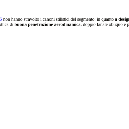
S
non hanno stravolto i canoni stilistici del segmento: in quanto
a desig
ottica di
buona penetrazione aerodinamica
, doppio fanale obliquo e 