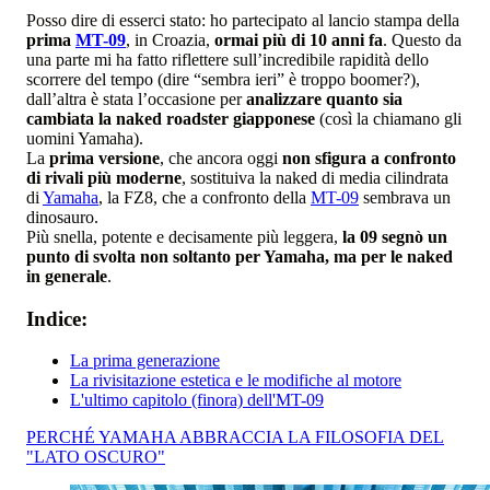
Posso dire di esserci stato: ho partecipato al lancio stampa della
prima
MT-09
, in Croazia,
ormai più di 10 anni fa
. Questo da
una parte mi ha fatto riflettere sull’incredibile rapidità dello
scorrere del tempo (dire “sembra ieri” è troppo boomer?),
dall’altra è stata l’occasione per
analizzare quanto sia
cambiata
la
naked roadster giapponese
(così la chiamano gli
uomini Yamaha).
La
prima versione
, che ancora oggi
non sfigura a confronto
di rivali più moderne
, sostituiva la naked di media cilindrata
di
Yamaha
, la FZ8, che a confronto della
MT-09
sembrava un
dinosauro.
Più snella, potente e decisamente più leggera,
la 09 segnò un
punto di svolta non soltanto per Yamaha, ma per le naked
in generale
.
Indice:
La prima generazione
La rivisitazione estetica e le modifiche al motore
L'ultimo capitolo (finora) dell'MT-09
PERCHÉ YAMAHA ABBRACCIA LA FILOSOFIA DEL
"LATO OSCURO"