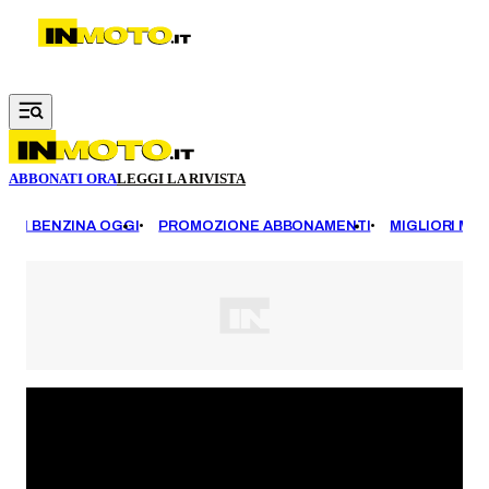
Vai al contenuto principale
ABBONATI ORA
LEGGI LA RIVISTA
EZZI BENZINA OGGI
PROMOZIONE ABBONAMENTI
MIGLIORI MOT