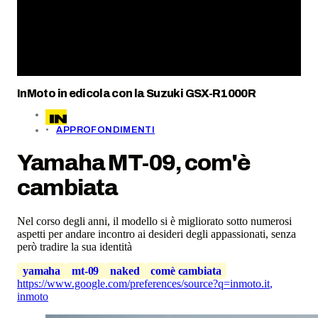
InMoto in edicola con la Suzuki GSX-R1000R
APPROFONDIMENTI
Yamaha MT-09, com'è
cambiata
Nel corso degli anni, il modello si è migliorato sotto numerosi
aspetti per andare incontro ai desideri degli appassionati, senza
però tradire la sua identità
yamaha
mt-09
naked
comè cambiata
https://www.google.com/preferences/source?q=inmoto.it
,
inmoto