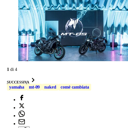
1
di
4
SUCCESSIVA
yamaha
mt-09
naked
comè cambiata