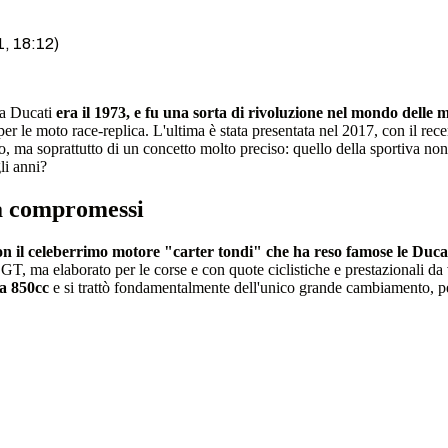
1, 18:12)
na Ducati
era il 1973, e fu una sorta di rivoluzione nel mondo delle 
er le moto race-replica. L'ultima è stata presentata nel 2017, con il rece
, ma soprattutto di un concetto molto preciso: quello della sportiva no
li anni?
za compromessi
n il celeberrimo motore "carter tondi" che ha reso famose le Ducat
, ma elaborato per le corse e con quote ciclistiche e prestazionali da ve
da 850cc
e si trattò fondamentalmente dell'unico grande cambiamento, per