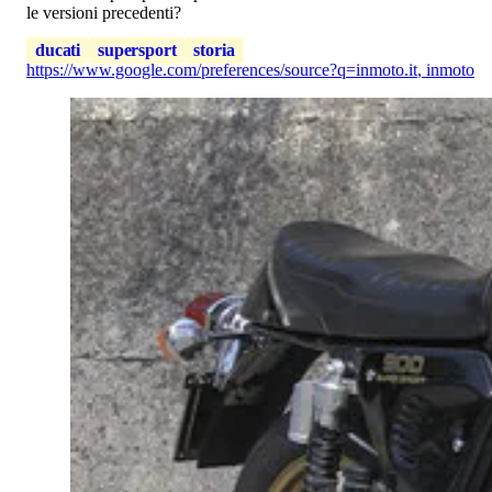
le versioni precedenti?
ducati
supersport
storia
https://www.google.com/preferences/source?q=inmoto.it
,
inmoto