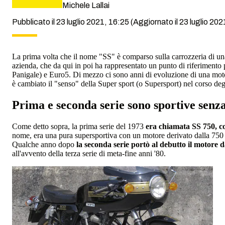
Michele Lallai
Pubblicato il 23 luglio 2021, 16:25
(Aggiornato il 23 luglio 202
La prima volta che il nome "SS" è comparso sulla carrozzeria di u
azienda, che da qui in poi ha rappresentato un punto di riferimento p
Panigale) e Euro5. Di mezzo ci sono anni di evoluzione di una moto
è cambiato il "senso" della Super sport (o Supersport) nel corso deg
Prima e seconda serie sono sportive sen
Come detto sopra, la prima serie del 1973
era chiamata SS 750, co
nome, era una pura supersportiva con un motore derivato dalla 750 GT
Qualche anno dopo
la seconda serie portò al debutto il motore 
all'avvento della terza serie di meta-fine anni '80.