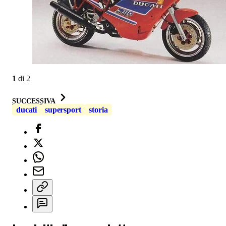
1
di
2
SUCCESSIVA
ducati
supersport
storia