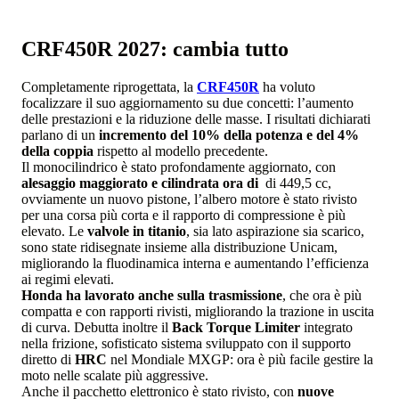
CRF450R 2027: cambia tutto
Completamente riprogettata, la
CRF450R
ha voluto
focalizzare il suo aggiornamento su due concetti: l’aumento
delle prestazioni e la riduzione delle masse. I risultati dichiarati
parlano di un
incremento del 10% della potenza e del 4%
della coppia
rispetto al modello precedente.
Il monocilindrico è stato profondamente aggiornato, con
alesaggio maggiorato e cilindrata ora di
di 449,5 cc,
ovviamente un nuovo pistone, l’albero motore è stato rivisto
per una corsa più corta e il rapporto di compressione è più
elevato. Le
valvole in titanio
, sia lato aspirazione sia scarico,
sono state ridisegnate insieme alla distribuzione Unicam,
migliorando la fluodinamica interna e aumentando l’efficienza
ai regimi elevati.
Honda ha lavorato anche sulla trasmissione
, che ora è più
compatta e con rapporti rivisti, migliorando la trazione in uscita
di curva. Debutta inoltre il
Back Torque Limiter
integrato
nella frizione, sofisticato sistema sviluppato con il supporto
diretto di
HRC
nel Mondiale MXGP: ora è più facile gestire la
moto nelle scalate più aggressive.
Anche il pacchetto elettronico è stato rivisto, con
nuove