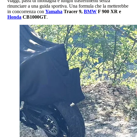
viaggi, passi di montagna e lunghi trasferimenti senza
rinunciare a una guida sportiva. Una formula che la metterebbe
in concorrenza con
Yamaha
Tracer 9,
BMW
F 900 XR e
Honda
CB1000GT
.