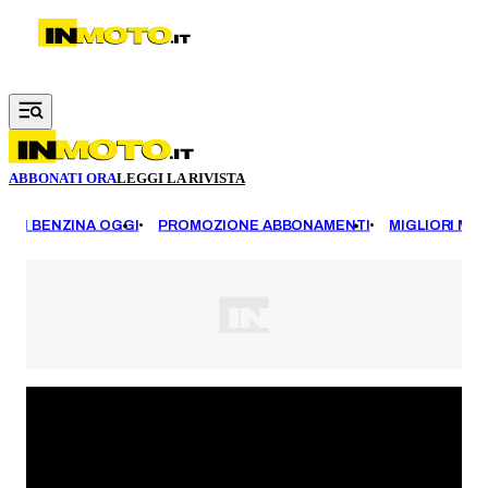
Vai al contenuto principale
ABBONATI ORA
LEGGI LA RIVISTA
EZZI BENZINA OGGI
PROMOZIONE ABBONAMENTI
MIGLIORI MOT