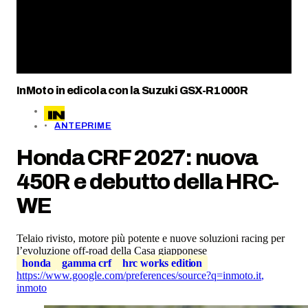
InMoto in edicola con la Suzuki GSX-R1000R
ANTEPRIME
Honda CRF 2027: nuova
450R e debutto della HRC-
WE
Telaio rivisto, motore più potente e nuove soluzioni racing per
l’evoluzione off-road della Casa giapponese
honda
gamma crf
hrc works edition
https://www.google.com/preferences/source?q=inmoto.it
,
inmoto