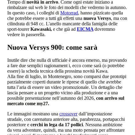
Tempo di
novità in arrivo
. Come ogni estate iniziano a
rimbalzare sul web le foto dei modelli che vedremo in autunno.
In questo caso, i colleghi di
Motorrad
, hanno pizzicato quella
che potrebbe essere a tutti gli effetti una
nuova Versys
, ma con
cilindrata di 948 cc. L'anello mancante della famiglia delle
sport-tourer
Kawasaki,
e che già ad
EICMA
dovremmo
vedere in passerella.
Nuova Versys 900: come sarà
Inutile dire che nulla di ufficiale è ancora emerso, ma provando
a fare due semplici ragionament i, ecco come sarà (o potrebbe
essere) la scheda tecnica della prossima novità Kawa.
Alla fine di luglio, in Montenegro, sono comparsi due prototipi
parzialmente coperti durante le riprese di quello che avrebbe
tutta l’aria di essere un video promozionale. Un dettaglio che
lascia pensare a un progetto vicino alla produzione e a una
possibile presentazione nell’autunno del 2026,
con arrivo sul
mercato come my27.
Le immagini mostrano una
crossover
dall’impostazione
stradale, con carenatura anteriore alta, parabrezza, portapacchi
posteriore e
cerchi in lega da 17 pollici
. Nessuna ambizione
da vera adventure, quindi, ma una moto pensata per affrontare