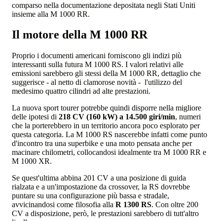
comparso nella documentazione depositata negli Stati Uniti
insieme alla M 1000 RR.
Il motore della M 1000 RR
Proprio i documenti americani forniscono gli indizi più
interessanti sulla futura M 1000 RS. I valori relativi alle
emissioni sarebbero gli stessi della M 1000 RR, dettaglio che
suggerisce - al netto di clamorose novità - l'utilizzo del
medesimo quattro cilindri ad alte prestazioni.
La nuova sport tourer potrebbe quindi disporre nella migliore
delle ipotesi di
218 CV (160 kW) a 14.500 giri/min
, numeri
che la porterebbero in un territorio ancora poco esplorato per
questa categoria. La M 1000 RS nascerebbe infatti come punto
d'incontro tra una superbike e una moto pensata anche per
macinare chilometri, collocandosi idealmente tra M 1000 RR e
M 1000 XR.
Se quest'ultima abbina 201 CV a una posizione di guida
rialzata e a un'impostazione da crossover, la RS dovrebbe
puntare su una configurazione più bassa e stradale,
avvicinandosi come filosofia alla
R 1300 RS
. Con oltre 200
CV a disposizione, però, le prestazioni sarebbero di tutt'altro