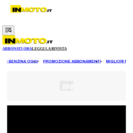
Vai al contenuto principale
ABBONATI ORA
LEGGI LA RIVISTA
EZZI BENZINA OGGI
PROMOZIONE ABBONAMENTI
MIGLIORI MOT