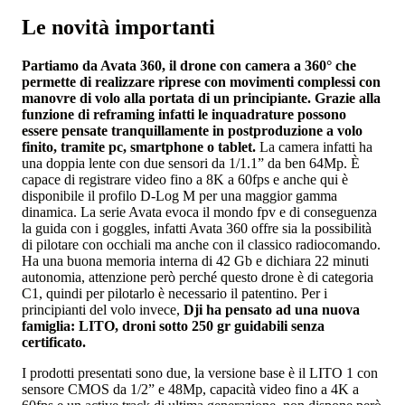
Le novità importanti
Partiamo da Avata 360, il drone con camera a 360° che
permette di realizzare riprese con movimenti complessi con
manovre di volo alla portata di un principiante. Grazie alla
funzione di reframing infatti le inquadrature possono
essere pensate tranquillamente in postproduzione a volo
finito, tramite pc, smartphone o tablet.
La camera infatti ha
una doppia lente con due sensori da 1/1.1” da ben 64Mp. È
capace di registrare video fino a 8K a 60fps e anche qui è
disponibile il profilo D-Log M per una maggior gamma
dinamica. La serie Avata evoca il mondo fpv e di conseguenza
la guida con i goggles, infatti Avata 360 offre sia la possibilità
di pilotare con occhiali ma anche con il classico radiocomando.
Ha una buona memoria interna di 42 Gb e dichiara 22 minuti
autonomia, attenzione però perché questo drone è di categoria
C1, quindi per pilotarlo è necessario il patentino. Per i
principianti del volo invece,
Dji ha pensato ad una nuova
famiglia: LITO, droni sotto 250 gr guidabili senza
certificato.
I prodotti presentati sono due, la versione base è il LITO 1 con
sensore CMOS da 1/2” e 48Mp, capacità video fino a 4K a