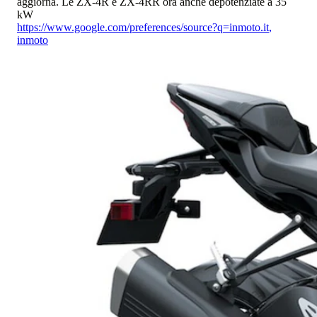
aggiorna. Le ZX-4R e ZX-4RR ora anche depotenziate a 35
kW
https://www.google.com/preferences/source?q=inmoto.it
,
inmoto