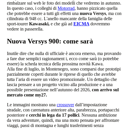
rimbalzare sul web le foto dei modelli che vedremo in autunno.
In questo caso, i colleghi di
Motorrad
, hanno pizzicato quella
che potrebbe essere a tutti gli effetti una
nuova Versys
, ma con
cilindrata di 948 cc. L'anello mancante della famiglia delle
sport-tourer
Kawasaki,
e che già ad
EICMA
dovremmo
vedere in passerella.
Nuova Versys 900: come sarà
Inutile dire che nulla di ufficiale è ancora emerso, ma provando
a fare due semplici ragionament i, ecco come sarà (o potrebbe
essere) la scheda tecnica della prossima novità Kawa.
Alla fine di luglio, in Montenegro, sono comparsi due prototipi
parzialmente coperti durante le riprese di quello che avrebbe
tutta l’aria di essere un video promozionale. Un dettaglio che
lascia pensare a un progetto vicino alla produzione e a una
possibile presentazione nell’autunno del 2026,
con arrivo sul
mercato come my27.
Le immagini mostrano una
crossover
dall’impostazione
stradale, con carenatura anteriore alta, parabrezza, portapacchi
posteriore e
cerchi in lega da 17 pollici
. Nessuna ambizione
da vera adventure, quindi, ma una moto pensata per affrontare
viaggi, passi di montagna e lunghi trasferimenti senza