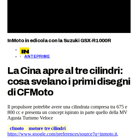
InMoto in edicola con la Suzuki GSX-R1000R
ANTEPRIME
La Cina apre al tre cilindri:
cosa svelano i primi disegni
di CFMoto
Il propulsore potrebbe avere una cilindrata compresa tra 675 e
800 cc e presenta un concept ispirato in parte quello della MV
Agusta Turismo Veloce
cfmoto
motore tre cilindri
https://www.google.com/preferences/source?q=inmoto.it
,