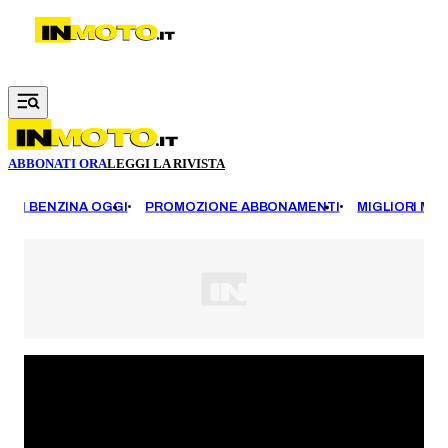
Vai al contenuto principale
ABBONATI ORA
LEGGI LA RIVISTA
EZZI BENZINA OGGI
PROMOZIONE ABBONAMENTI
MIGLIORI MOT