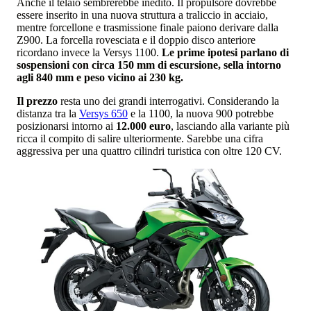
Anche il telaio sembrerebbe inedito. Il propulsore dovrebbe
essere inserito in una nuova struttura a traliccio in acciaio,
mentre forcellone e trasmissione finale paiono derivare dalla
Z900. La forcella rovesciata e il doppio disco anteriore
ricordano invece la Versys 1100.
Le prime ipotesi parlano di
sospensioni con circa 150 mm di escursione, sella intorno
agli 840 mm e peso vicino ai 230 kg.
Il prezzo
resta uno dei grandi interrogativi. Considerando la
distanza tra la
Versys 650
e la 1100, la nuova 900 potrebbe
posizionarsi intorno ai
12.000 euro
, lasciando alla variante più
ricca il compito di salire ulteriormente. Sarebbe una cifra
aggressiva per una quattro cilindri turistica con oltre 120 CV.