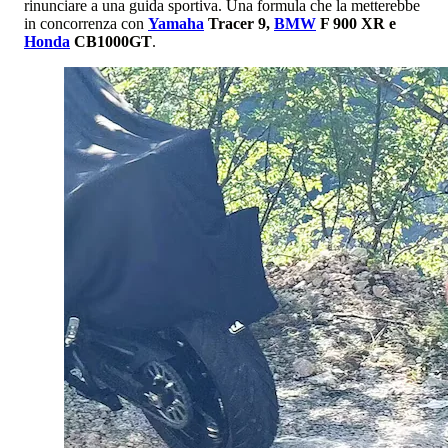
rinunciare a una guida sportiva. Una formula che la metterebbe
in concorrenza con
Yamaha
Tracer 9,
BMW
F 900 XR e
Honda
CB1000GT
.